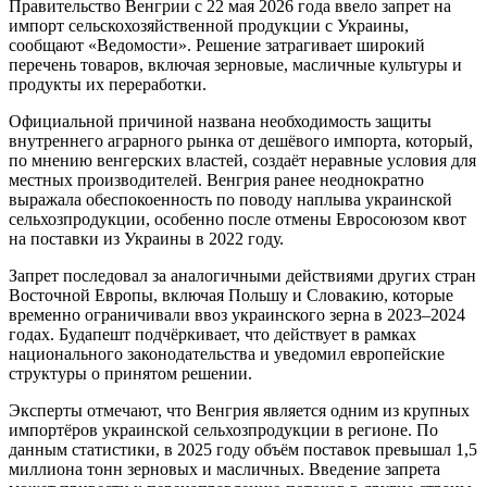
Правительство Венгрии с 22 мая 2026 года ввело запрет на
импорт сельскохозяйственной продукции с Украины,
сообщают «Ведомости». Решение затрагивает широкий
перечень товаров, включая зерновые, масличные культуры и
продукты их переработки.
Официальной причиной названа необходимость защиты
внутреннего аграрного рынка от дешёвого импорта, который,
по мнению венгерских властей, создаёт неравные условия для
местных производителей. Венгрия ранее неоднократно
выражала обеспокоенность по поводу наплыва украинской
сельхозпродукции, особенно после отмены Евросоюзом квот
на поставки из Украины в 2022 году.
Запрет последовал за аналогичными действиями других стран
Восточной Европы, включая Польшу и Словакию, которые
временно ограничивали ввоз украинского зерна в 2023–2024
годах. Будапешт подчёркивает, что действует в рамках
национального законодательства и уведомил европейские
структуры о принятом решении.
Эксперты отмечают, что Венгрия является одним из крупных
импортёров украинской сельхозпродукции в регионе. По
данным статистики, в 2025 году объём поставок превышал 1,5
миллиона тонн зерновых и масличных. Введение запрета