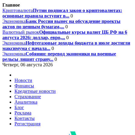
Главное
Криптовалюта
Путин подписал закон о криптовалютах:
основные правила вступят в...
0
Экономика
Банк России вынес на обсуждение проекты
актов по ценным бумагам,...
0
Валютный рынок
Официальные курсы валют ЦБ РФ на 6
августа 2026: доллар, евро,...
0
Экономика
Нефтегазовые доходы бюджета в июле достигли
максимума с начала...
0
Экономика
Собянин: перевод экономики на военные
рельсы лишит страну...
0
Четверг, 06 августа 2026
Новости
Финансы
Кредитные новости
Страхование
Аналитика
Блог
Реклама
Контакты
Регистрация