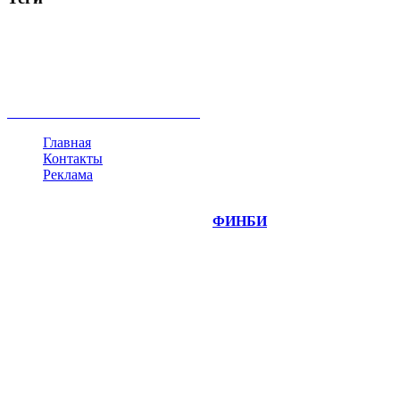
акции
биткоин
USD
рубль
крипторубль
кредит
ипотека
нефть
банки
прогнозы
рынки
brent
актив
недвижимость
ммвб
ПИФ
курс
евро
котировки
инвестиции
золото
доллар
биржа
индексы
сделка
криптовалюта
памп
брокер
все теги
Главная
Контакты
Реклама
©
Copyright 2014-2026 Портал "
ФИНБИ
.РУ"
- новости
финансовых рынков.