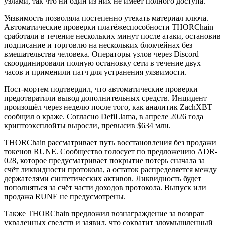
узлами, так что ни один из них не имеет полного доступа.
Уязвимость позволяла постепенно утекать материал ключа.
Автоматические проверки платёжеспособности THORChain
сработали в течение нескольких минут после атаки, остановив
подписание и торговлю на нескольких блокчейнах без
вмешательства человека. Операторы узлов через Discord
скоординировали полную остановку сети в течение двух
часов и применили патч для устранения уязвимости.
Пост-мортем подтвердил, что автоматические проверки
предотвратили вывод дополнительных средств. Инцидент
произошёл через неделю после того, как аналитик ZachXBT
сообщил о краже. Согласно DefiLlama, в апреле 2026 года
криптоэксплойты выросли, превысив $634 млн.
THORChain рассматривает путь восстановления без продажи
токенов RUNE. Сообщество голосует по предложению ADR-
028, которое предусматривает покрытие потерь сначала за
счёт ликвидности протокола, а остаток распределяется между
держателями синтетических активов. Ликвидность будет
пополняться за счёт части доходов протокола. Выпуск или
продажа RUNE не предусмотрены.
Также THORChain предложил вознаграждение за возврат
украденных средств и заявил, что сократит злоумышленный