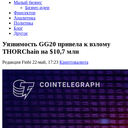
Малый бизнес
Бизнес-идеи
Финсектор
Аналитика
Политика
Блог
Другое
Уязвимость GG20 привела к взлому
THORChain на $10,7 млн
Редакция Finbi
22-май, 17:23
Криптовалюта