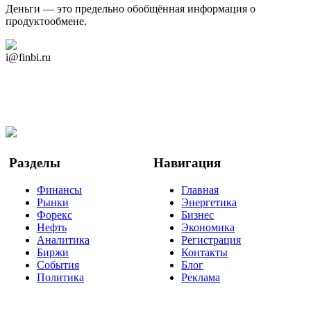
Деньги — это предельно обобщённая информация о
продуктообмене.
Дзен Канал
i@finbi.ru
@finbi1
Мы в OK
Facebook
Twitter
YouTube
Google Новости
Разделы
Навигация
Финансы
Главная
Рынки
Энергетика
Форекс
Бизнес
Нефть
Экономика
Аналитика
Регистрация
Биржи
Контакты
События
Блог
Политика
Реклама