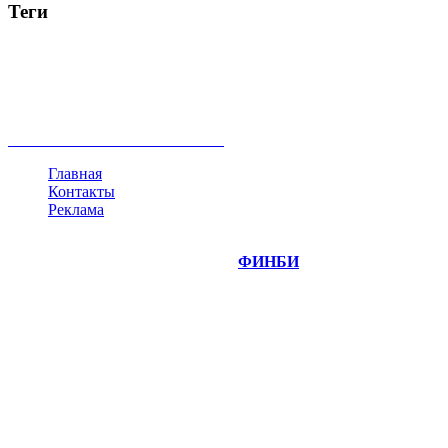
Теги
акции
биткоин
USD
рубль
крипторубль
кредит
ипотека
нефть
банки
прогнозы
рынки
brent
актив
недвижимость
ммвб
ПИФ
курс
евро
котировки
инвестиции
золото
доллар
биржа
индексы
сделка
криптовалюта
памп
брокер
все теги
Главная
Контакты
Реклама
©
Copyright 2014-2026 Портал "
ФИНБИ
.РУ"
- новости
финансовых рынков.