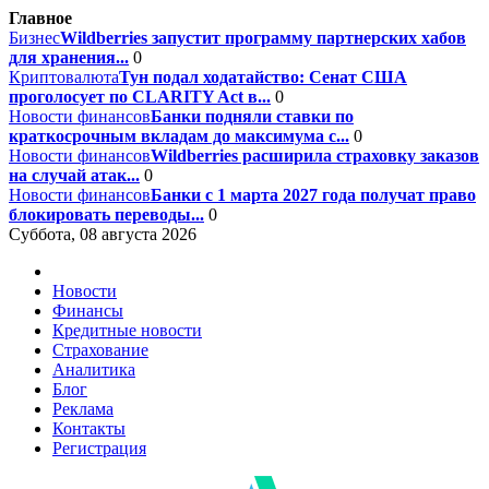
Главное
Бизнес
Wildberries запустит программу партнерских хабов
для хранения...
0
Криптовалюта
Тун подал ходатайство: Сенат США
проголосует по CLARITY Act в...
0
Новости финансов
Банки подняли ставки по
краткосрочным вкладам до максимума с...
0
Новости финансов
Wildberries расширила страховку заказов
на случай атак...
0
Новости финансов
Банки с 1 марта 2027 года получат право
блокировать переводы...
0
Суббота, 08 августа 2026
Новости
Финансы
Кредитные новости
Страхование
Аналитика
Блог
Реклама
Контакты
Регистрация