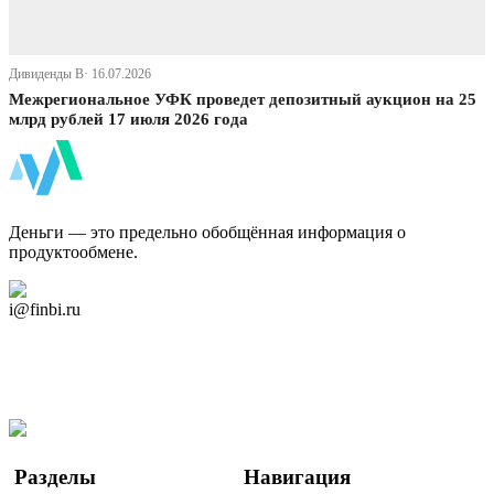
Дивиденды В· 16.07.2026
Межрегиональное УФК проведет депозитный аукцион на 25
млрд рублей 17 июля 2026 года
ФинБи
Деньги — это предельно обобщённая информация о
продуктообмене.
Дзен Канал
i@finbi.ru
@finbi1
Мы в OK
Facebook
Twitter
YouTube
Google Новости
Разделы
Навигация