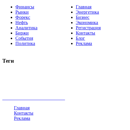
Финансы
Главная
Рынки
Энергетика
Форекс
Бизнес
Нефть
Экономика
Аналитика
Регистрация
Биржи
Контакты
События
Блог
Политика
Реклама
Теги
акции
биткоин
USD
рубль
крипторубль
кредит
ипотека
нефть
банки
прогнозы
рынки
brent
актив
недвижимость
ммвб
ПИФ
курс
евро
котировки
инвестиции
золото
доллар
биржа
индексы
сделка
криптовалюта
памп
брокер
все теги
Главная
Контакты
Реклама