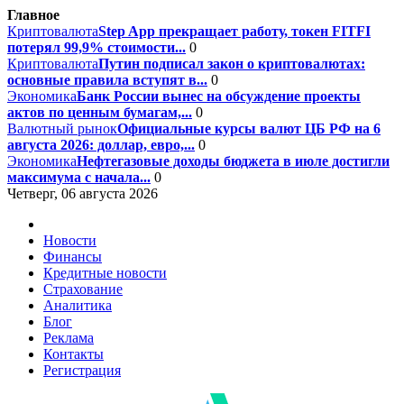
Главное
Криптовалюта
Step App прекращает работу, токен FITFI
потерял 99,9% стоимости...
0
Криптовалюта
Путин подписал закон о криптовалютах:
основные правила вступят в...
0
Экономика
Банк России вынес на обсуждение проекты
актов по ценным бумагам,...
0
Валютный рынок
Официальные курсы валют ЦБ РФ на 6
августа 2026: доллар, евро,...
0
Экономика
Нефтегазовые доходы бюджета в июле достигли
максимума с начала...
0
Четверг, 06 августа 2026
Новости
Финансы
Кредитные новости
Страхование
Аналитика
Блог
Реклама
Контакты
Регистрация