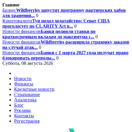
Главное
Бизнес
Wildberries запустит программу партнерских хабов
для хранения...
0
Криптовалюта
Тун подал ходатайство: Сенат США
проголосует по CLARITY Act в...
0
Новости финансов
Банки подняли ставки по
краткосрочным вкладам до максимума с...
0
Новости финансов
Wildberries расширила страховку заказов
на случай атак...
0
Новости финансов
Банки с 1 марта 2027 года получат право
блокировать переводы...
0
Суббота, 08 августа 2026
Новости
Финансы
Кредитные новости
Страхование
Аналитика
Блог
Реклама
Контакты
Регистрация