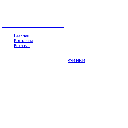
ипотека
нефть
банки
прогнозы
рынки
brent
актив
недвижимость
ммвб
ПИФ
курс
евро
котировки
инвестиции
золото
доллар
биржа
индексы
сделка
криптовалюта
памп
брокер
все теги
Главная
Контакты
Реклама
©
Copyright 2014-2026 Портал "
ФИНБИ
.РУ"
- новости
финансовых рынков.