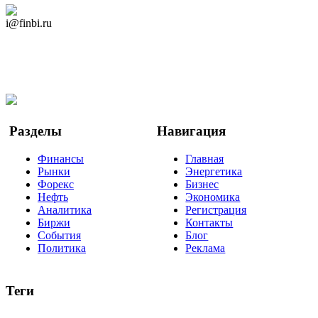
Дзен Канал
i@finbi.ru
@finbi1
Мы в OK
Facebook
Twitter
YouTube
Google Новости
Разделы
Навигация
Финансы
Главная
Рынки
Энергетика
Форекс
Бизнес
Нефть
Экономика
Аналитика
Регистрация
Биржи
Контакты
События
Блог
Политика
Реклама
Теги
акции
биткоин
USD
рубль
крипторубль
кредит