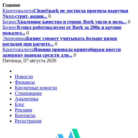
Главное
Криптовалюта
CleanSpark не достигла прогноза выручки
Уолл-стрит, акции...
0
Бизнес
Хваленное качество и сервис Bork ушло в ноль...
0
Бизнес
Купил роботпылесом от Bork за 200к и крупно
пожалел...
0
Экономика
Бизнес сможет учитывать больше видов
расходов при расчете...
0
Криптовалюта
Япония призвала криптобиржи ввести
задержку вывода средств для...
0
Пятница, 07 августа 2026
Новости
Финансы
Кредитные новости
Страхование
Аналитика
Блог
Реклама
Контакты
Регистрация