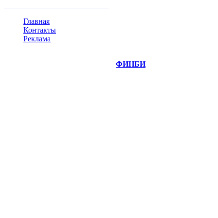
все теги
Главная
Контакты
Реклама
©
Copyright 2014-2026 Портал "
ФИНБИ
.РУ"
- новости
финансовых рынков.