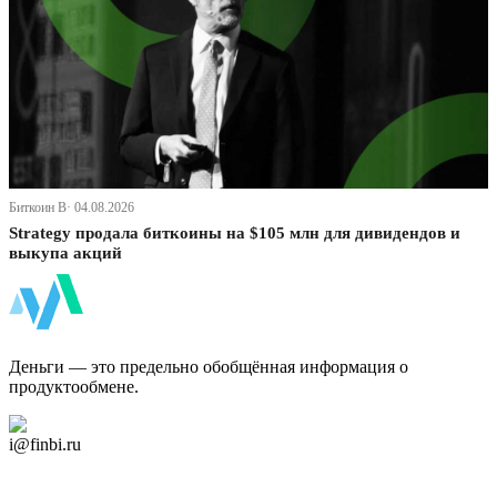
Биткоин В· 04.08.2026
Strategy продала биткоины на $105 млн для дивидендов и
выкупа акций
ФинБи
Деньги — это предельно обобщённая информация о
продуктообмене.
Дзен Канал
i@finbi.ru
@finbi1
Мы в OK