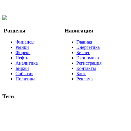
Facebook
Twitter
YouTube
Google Новости
Разделы
Навигация
Финансы
Главная
Рынки
Энергетика
Форекс
Бизнес
Нефть
Экономика
Аналитика
Регистрация
Биржи
Контакты
События
Блог
Политика
Реклама
Теги
акции
биткоин
USD
рубль
крипторубль
кредит
ипотека
нефть
банки
прогнозы
рынки
brent
актив
недвижимость
ммвб
ПИФ
курс
евро
котировки
инвестиции
золото
доллар
биржа
индексы
сделка
криптовалюта
памп
брокер