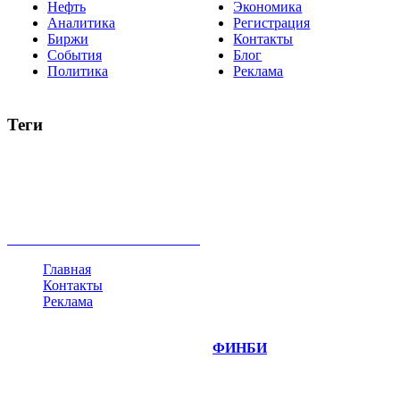
Нефть
Экономика
Аналитика
Регистрация
Биржи
Контакты
События
Блог
Политика
Реклама
Теги
акции
биткоин
USD
рубль
крипторубль
кредит
ипотека
нефть
банки
прогнозы
рынки
brent
актив
недвижимость
ммвб
ПИФ
курс
евро
котировки
инвестиции
золото
доллар
биржа
индексы
сделка
криптовалюта
памп
брокер
все теги
Главная
Контакты
Реклама
©
Copyright 2014-2026 Портал "
ФИНБИ
.РУ"
- новости
финансовых рынков.