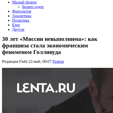
Малый бизнес
Бизнес-идеи
Финсектор
Аналитика
Политика
Блог
Другое
30 лет «Миссии невыполнима»: как
франшиза стала экономическим
феноменом Голливуда
Редакция Finbi
22-май, 00:07
Разное