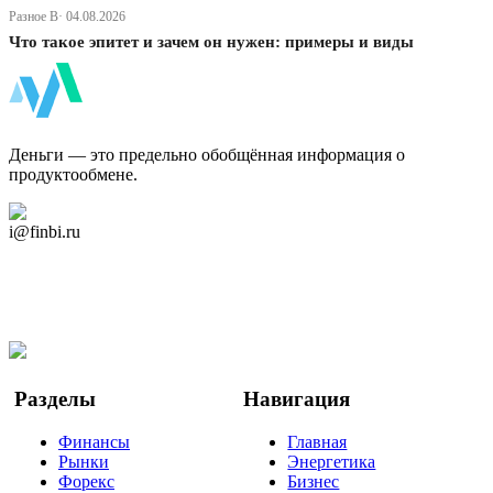
Разное В· 04.08.2026
Что такое эпитет и зачем он нужен: примеры и виды
ФинБи
Деньги — это предельно обобщённая информация о
продуктообмене.
Дзен Канал
i@finbi.ru
@finbi1
Мы в OK
Facebook
Twitter
YouTube
Google Новости
Разделы
Навигация
Финансы
Главная
Рынки
Энергетика
Форекс
Бизнес