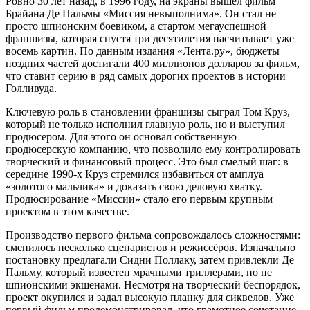
Ровно 30 лет назад, в 1996 году, на экраны вышел фильм
Брайана Де Пальмы «Миссия невыполнима». Он стал не
просто шпионским боевиком, а стартом мегауспешной
франшизы, которая спустя три десятилетия насчитывает уже
восемь картин. По данным издания «Лента.ру», бюджеты
поздних частей достигали 400 миллионов долларов за фильм,
что ставит серию в ряд самых дорогих проектов в истории
Голливуда.
Ключевую роль в становлении франшизы сыграл Том Круз,
который не только исполнил главную роль, но и выступил
продюсером. Для этого он основал собственную
продюсерскую компанию, что позволило ему контролировать
творческий и финансовый процесс. Это был смелый шаг: в
середине 1990-х Круз стремился избавиться от амплуа
«золотого мальчика» и доказать свою деловую хватку.
Продюсирование «Миссии» стало его первым крупным
проектом в этом качестве.
Производство первого фильма сопровождалось сложностями:
сменилось несколько сценаристов и режиссёров. Изначально
постановку предлагали Сидни Поллаку, затем привлекли Де
Пальму, который известен мрачными триллерами, но не
шпионскими экшенами. Несмотря на творческий беспорядок,
проект окупился и задал высокую планку для сиквелов. Уже
первый фильм продемонстрировал, что грамотное сочетание