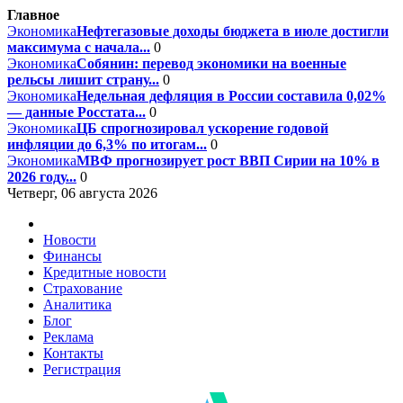
Главное
Экономика
Нефтегазовые доходы бюджета в июле достигли
максимума с начала...
0
Экономика
Собянин: перевод экономики на военные
рельсы лишит страну...
0
Экономика
Недельная дефляция в России составила 0,02%
— данные Росстата...
0
Экономика
ЦБ спрогнозировал ускорение годовой
инфляции до 6,3% по итогам...
0
Экономика
МВФ прогнозирует рост ВВП Сирии на 10% в
2026 году...
0
Четверг, 06 августа 2026
Новости
Финансы
Кредитные новости
Страхование
Аналитика
Блог
Реклама
Контакты
Регистрация