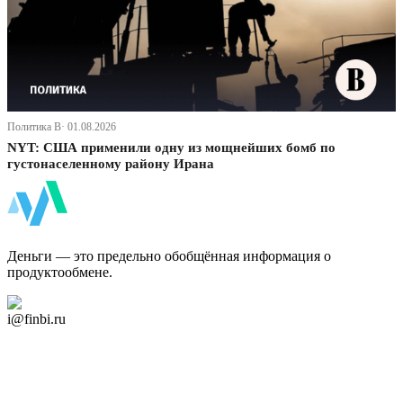
Политика В· 01.08.2026
NYT: США применили одну из мощнейших бомб по
густонаселенному району Ирана
ФинБи
Деньги — это предельно обобщённая информация о
продуктообмене.
Дзен Канал
i@finbi.ru
@finbi1
Мы в OK
Facebook
Twitter
YouTube