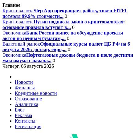
Главное
Криптовалюта
Step App прекращает работу, токен FITFI
потерял 99,9% стоимости...
0
Криптовалюта
Путин подписал закон о криптовалютах:
основные правила вступят в...
0
Экономика
Банк России вынес на обсуждение проекты
актов по ценным бумагам,...
0
Валютный рынок
Официальные курсы валют ЦБ РФ на 6
августа 2026: доллар, евро,...
0
Экономика
Нефтегазовые доходы бюджета в июле достигли
максимума с начала...
0
Четверг, 06 августа 2026
Новости
Финансы
Кредитные новости
Страхование
Аналитика
Блог
Реклама
Контакты
Регистрация