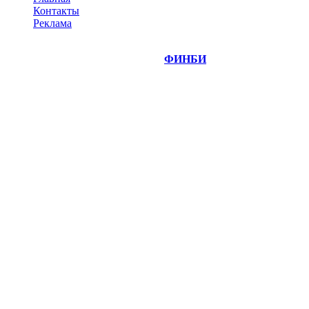
Контакты
Реклама
©
Copyright 2014-2026 Портал "
ФИНБИ
.РУ"
- новости
финансовых рынков.