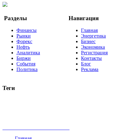
Google Новости
Разделы
Навигация
Финансы
Главная
Рынки
Энергетика
Форекс
Бизнес
Нефть
Экономика
Аналитика
Регистрация
Биржи
Контакты
События
Блог
Политика
Реклама
Теги
акции
биткоин
USD
рубль
крипторубль
кредит
ипотека
нефть
банки
прогнозы
рынки
brent
актив
недвижимость
ммвб
ПИФ
курс
евро
котировки
инвестиции
золото
доллар
биржа
индексы
сделка
криптовалюта
памп
брокер
все теги
Главная