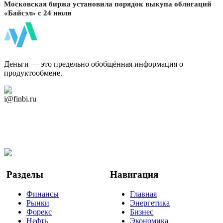
Московская биржа установила порядок выкупа облигаций
«Байсэл» с 24 июля
ФинБи
Деньги — это предельно обобщённая информация о
продуктообмене.
Дзен Канал
i@finbi.ru
@finbi1
Мы в OK
Facebook
Twitter
YouTube
Google Новости
Разделы
Навигация
Финансы
Главная
Рынки
Энергетика
Форекс
Бизнес
Нефть
Экономика