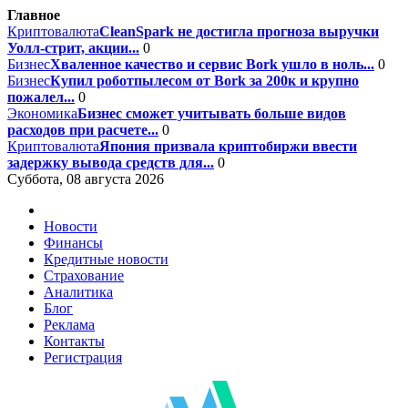
Главное
Криптовалюта
CleanSpark не достигла прогноза выручки
Уолл-стрит, акции...
0
Бизнес
Хваленное качество и сервис Bork ушло в ноль...
0
Бизнес
Купил роботпылесом от Bork за 200к и крупно
пожалел...
0
Экономика
Бизнес сможет учитывать больше видов
расходов при расчете...
0
Криптовалюта
Япония призвала криптобиржи ввести
задержку вывода средств для...
0
Суббота, 08 августа 2026
Новости
Финансы
Кредитные новости
Страхование
Аналитика
Блог
Реклама
Контакты
Регистрация