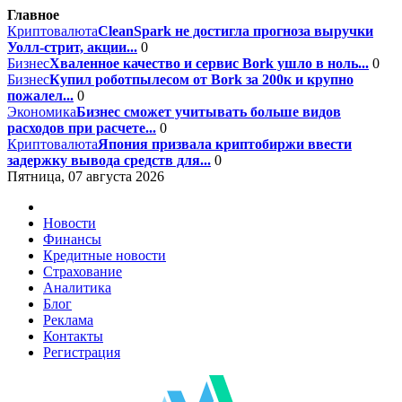
Главное
Криптовалюта
CleanSpark не достигла прогноза выручки
Уолл-стрит, акции...
0
Бизнес
Хваленное качество и сервис Bork ушло в ноль...
0
Бизнес
Купил роботпылесом от Bork за 200к и крупно
пожалел...
0
Экономика
Бизнес сможет учитывать больше видов
расходов при расчете...
0
Криптовалюта
Япония призвала криптобиржи ввести
задержку вывода средств для...
0
Пятница, 07 августа 2026
Новости
Финансы
Кредитные новости
Страхование
Аналитика
Блог
Реклама
Контакты
Регистрация