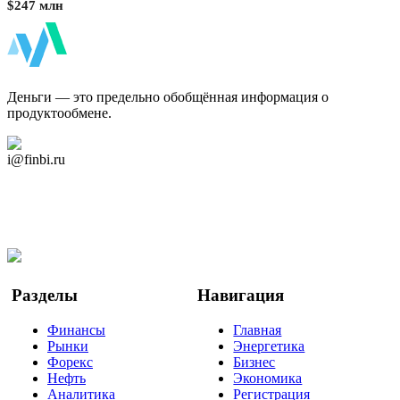
$247 млн
ФинБи
Деньги — это предельно обобщённая информация о
продуктообмене.
Дзен Канал
i@finbi.ru
@finbi1
Мы в OK
Facebook
Twitter
YouTube
Google Новости
Разделы
Навигация
Финансы
Главная
Рынки
Энергетика
Форекс
Бизнес
Нефть
Экономика
Аналитика
Регистрация