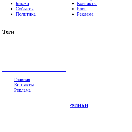
Биржи
Контакты
События
Блог
Политика
Реклама
Теги
акции
биткоин
USD
рубль
крипторубль
кредит
ипотека
нефть
банки
прогнозы
рынки
brent
актив
недвижимость
ммвб
ПИФ
курс
евро
котировки
инвестиции
золото
доллар
биржа
индексы
сделка
криптовалюта
памп
брокер
все теги
Главная
Контакты
Реклама
©
Copyright 2014-2026 Портал "
ФИНБИ
.РУ"
- новости
финансовых рынков.