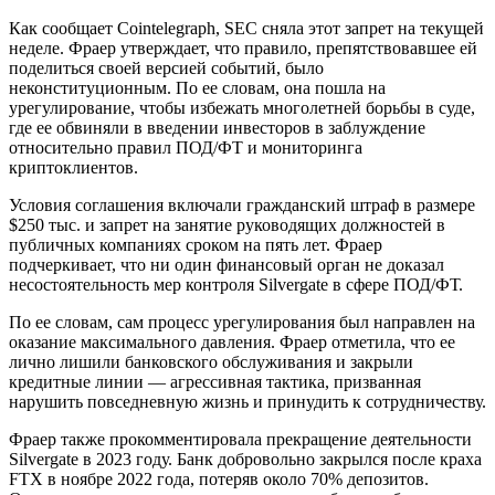
Как сообщает Cointelegraph, SEC сняла этот запрет на текущей
неделе. Фраер утверждает, что правило, препятствовавшее ей
поделиться своей версией событий, было
неконституционным. По ее словам, она пошла на
урегулирование, чтобы избежать многолетней борьбы в суде,
где ее обвиняли в введении инвесторов в заблуждение
относительно правил ПОД/ФТ и мониторинга
криптоклиентов.
Условия соглашения включали гражданский штраф в размере
$250 тыс. и запрет на занятие руководящих должностей в
публичных компаниях сроком на пять лет. Фраер
подчеркивает, что ни один финансовый орган не доказал
несостоятельность мер контроля Silvergate в сфере ПОД/ФТ.
По ее словам, сам процесс урегулирования был направлен на
оказание максимального давления. Фраер отметила, что ее
лично лишили банковского обслуживания и закрыли
кредитные линии — агрессивная тактика, призванная
нарушить повседневную жизнь и принудить к сотрудничеству.
Фраер также прокомментировала прекращение деятельности
Silvergate в 2023 году. Банк добровольно закрылся после краха
FTX в ноябре 2022 года, потеряв около 70% депозитов.