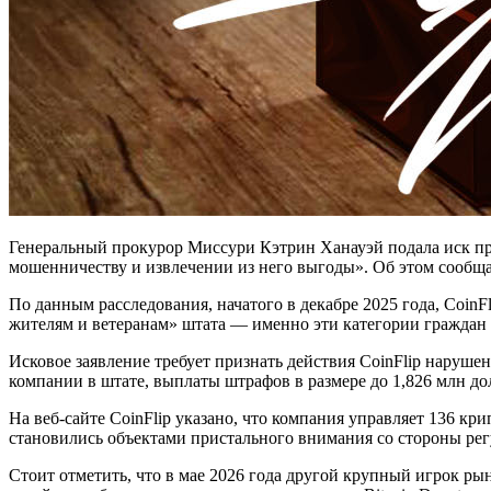
Генеральный прокурор Миссури Кэтрин Ханауэй подала иск пр
мошенничеству и извлечении из него выгоды». Об этом сообща
По данным расследования, начатого в декабре 2025 года, CoinF
жителям и ветеранам» штата — именно эти категории граждан 
Исковое заявление требует признать действия CoinFlip нарушени
компании в штате, выплаты штрафов в размере до 1,826 млн до
На веб-сайте CoinFlip указано, что компания управляет 136 кр
становились объектами пристального внимания со стороны рег
Стоит отметить, что в мае 2026 года другой крупный игрок рын