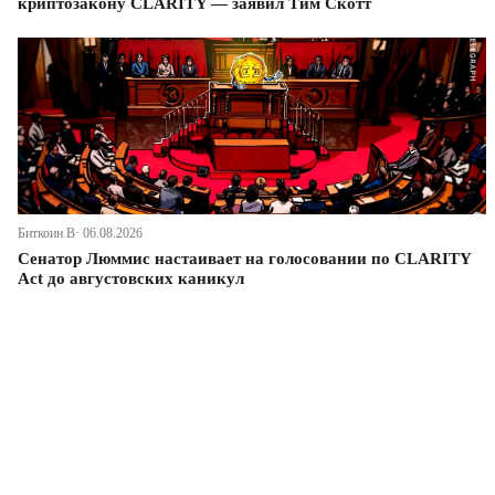
криптозакону CLARITY — заявил Тим Скотт
Биткоин В· 06.08.2026
Сенатор Люммис настаивает на голосовании по CLARITY
Act до августовских каникул