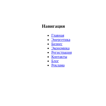
Навигация
Главная
Энергетика
Бизнес
Экономика
Регистрация
Контакты
Блог
Реклама
нефть
банки
прогнозы
рынки
brent
актив
недвижимость
р