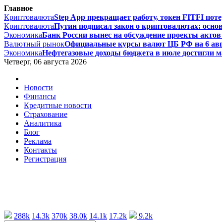
Главное
Криптовалюта
Step App прекращает работу, токен FITFI поте
Криптовалюта
Путин подписал закон о криптовалютах: основ
Экономика
Банк России вынес на обсуждение проекты актов 
Валютный рынок
Официальные курсы валют ЦБ РФ на 6 август
Экономика
Нефтегазовые доходы бюджета в июле достигли ма
Четверг, 06 августа 2026
Новости
Финансы
Кредитные новости
Страхование
Аналитика
Блог
Реклама
Контакты
Регистрация
288k
14.3k
370k
38.0k
14.1k
17.2k
9.2k