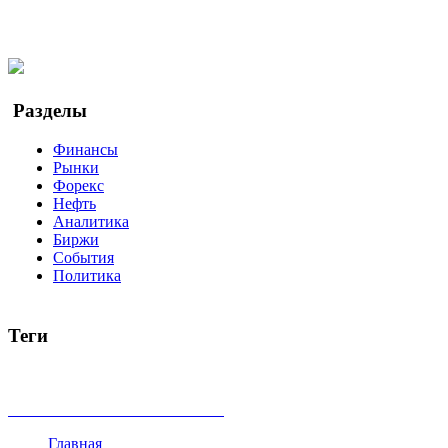
Facebook
Twitter
YouTube
Google Новости
Разделы
Финансы
Рынки
Форекс
Нефть
Аналитика
Биржи
События
Политика
Теги
акции
биткоин
USD
рубль
крипторубль
кредит
ипотека
доллар
биржа
индексы
сделка
криптовалюта
памп
броке
все теги
Главная