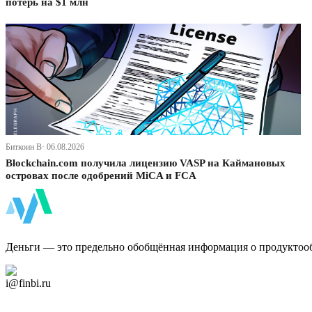
потерь на $1 млн
Биткоин В· 06.08.2026
Blockchain.com получила лицензию VASP на Каймановых
островах после одобрений MiCA и FCA
ФинБи
Деньги — это предельно обобщённая информация о продуктоо
Дзен Канал
i@finbi.ru
@finbi1
Мы в OK