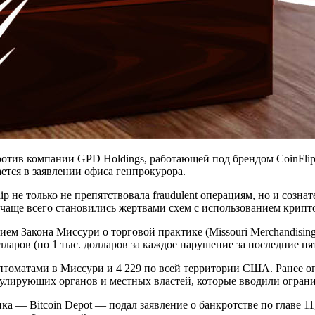
отив компании GPD Holdings, работающей под брендом CoinFlip
ется в заявлении офиса генпрокурора.
lip не только не препятствовала fraudulent операциям, но и со
чаще всего становились жертвами схем с использованием крипт
ем Закона Миссури о торговой практике (Missouri Merchandising 
лларов (по 1 тыс. долларов за каждое нарушение за последние п
иптоматами в Миссури и 4 229 по всей территории США. Ранее оп
улирующих органов и местных властей, которые вводили ограни
ка — Bitcoin Depot — подал заявление о банкротстве по главе 1