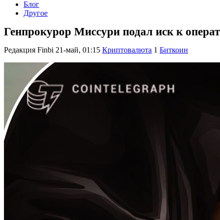
Блог
Другое
Генпрокурор Миссури подал иск к операт
Редакция Finbi
21-май, 01:15
Криптовалюта
1
Биткоин