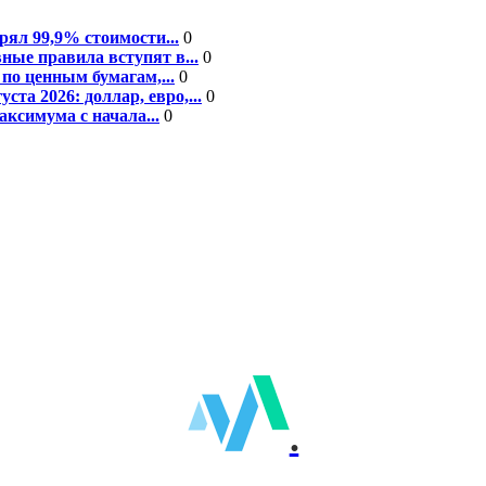
рял 99,9% стоимости...
0
ные правила вступят в...
0
по ценным бумагам,...
0
а 2026: доллар, евро,...
0
ксимума с начала...
0
.