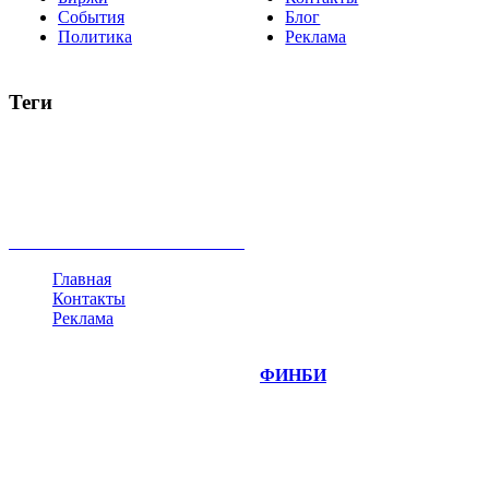
События
Блог
Политика
Реклама
Теги
акции
биткоин
USD
рубль
крипторубль
кредит
ипотека
нефть
банки
прогнозы
рынки
brent
актив
недвижимость
ммвб
ПИФ
курс
евро
котировки
инвестиции
золото
доллар
биржа
индексы
сделка
криптовалюта
памп
брокер
все теги
Главная
Контакты
Реклама
©
Copyright 2014-2026 Портал "
ФИНБИ
.РУ"
- новости
финансовых рынков.