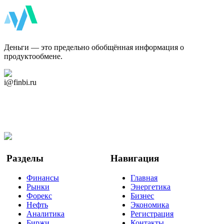
ФинБи
Деньги — это предельно обобщённая информация о
продуктообмене.
Дзен Канал
i@finbi.ru
@finbi1
Мы в OK
Facebook
Twitter
YouTube
Google Новости
Разделы
Навигация
Финансы
Главная
Рынки
Энергетика
Форекс
Бизнес
Нефть
Экономика
Аналитика
Регистрация
Биржи
Контакты