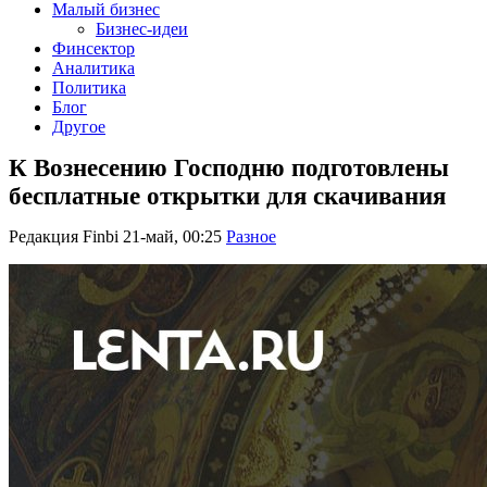
Малый бизнес
Бизнес-идеи
Финсектор
Аналитика
Политика
Блог
Другое
К Вознесению Господню подготовлены
бесплатные открытки для скачивания
Редакция Finbi
21-май, 00:25
Разное