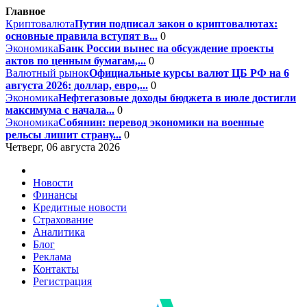
Главное
Криптовалюта
Путин подписал закон о криптовалютах:
основные правила вступят в...
0
Экономика
Банк России вынес на обсуждение проекты
актов по ценным бумагам,...
0
Валютный рынок
Официальные курсы валют ЦБ РФ на 6
августа 2026: доллар, евро,...
0
Экономика
Нефтегазовые доходы бюджета в июле достигли
максимума с начала...
0
Экономика
Собянин: перевод экономики на военные
рельсы лишит страну...
0
Четверг, 06 августа 2026
Новости
Финансы
Кредитные новости
Страхование
Аналитика
Блог
Реклама
Контакты
Регистрация