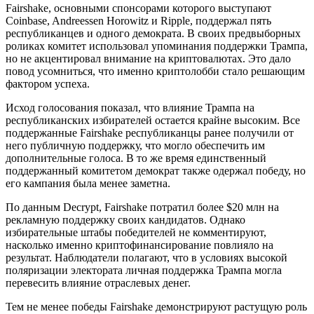
Fairshake, основными спонсорами которого выступают
Coinbase, Andreessen Horowitz и Ripple, поддержал пять
республиканцев и одного демократа. В своих предвыборных
роликах комитет использовал упоминания поддержки Трампа,
но не акцентировал внимание на криптовалютах. Это дало
повод усомниться, что именно криптолобби стало решающим
фактором успеха.
Исход голосования показал, что влияние Трампа на
республиканских избирателей остается крайне высоким. Все
поддержанные Fairshake республиканцы ранее получили от
него публичную поддержку, что могло обеспечить им
дополнительные голоса. В то же время единственный
поддержанный комитетом демократ также одержал победу, но
его кампания была менее заметна.
По данным Decrypt, Fairshake потратил более $20 млн на
рекламную поддержку своих кандидатов. Однако
избирательные штабы победителей не комментируют,
насколько именно криптофинансирование повлияло на
результат. Наблюдатели полагают, что в условиях высокой
поляризации электората личная поддержка Трампа могла
перевесить влияние отраслевых денег.
Тем не менее победы Fairshake демонстрируют растущую роль