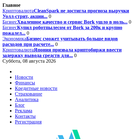
Главное
Криптовалюта
CleanSpark не достигла прогноза выручки
Уолл-стрит, акции...
0
Бизнес
Хваленное качество и сервис Bork ушло в ноль...
0
Бизнес
Купил роботпылесом от Bork за 200к и крупно
пожалел...
0
Экономика
Бизнес сможет учитывать больше видов
расходов при расчете...
0
Криптовалюта
Япония призвала криптобиржи ввести
задержку вывода средств для...
0
Суббота, 08 августа 2026
Новости
Финансы
Кредитные новости
Страхование
Аналитика
Блог
Реклама
Контакты
Регистрация