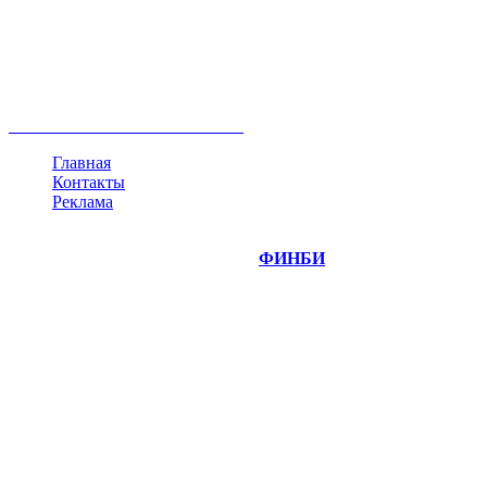
акции
биткоин
USD
рубль
крипторубль
кредит
ипотека
нефть
банки
прогнозы
рынки
brent
актив
недвижимость
ммвб
ПИФ
курс
евро
котировки
инвестиции
золото
доллар
биржа
индексы
сделка
криптовалюта
памп
брокер
все теги
Главная
Контакты
Реклама
©
Copyright 2014-2026 Портал "
ФИНБИ
.РУ"
- новости
финансовых рынков.