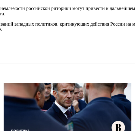
приемлемости российской риторики могут привести к дальнейш
га.
ываний западных политиков, критикующих действия России на м
.