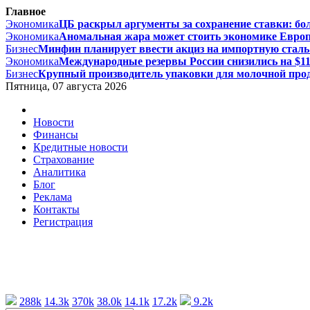
Главное
Экономика
ЦБ раскрыл аргументы за сохранение ставки: бол
Экономика
Аномальная жара может стоить экономике Европы
Бизнес
Минфин планирует ввести акциз на импортную сталь с
Экономика
Международные резервы России снизились на $11,
Бизнес
Крупный производитель упаковки для молочной проду
Пятница, 07 августа 2026
Новости
Финансы
Кредитные новости
Страхование
Аналитика
Блог
Реклама
Контакты
Регистрация
288k
14.3k
370k
38.0k
14.1k
17.2k
9.2k