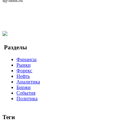
i@finbi.ru
@finbi1
Мы в OK
Facebook
Twitter
YouTube
Google Новости
Разделы
Финансы
Рынки
Форекс
Нефть
Аналитика
Биржи
События
Политика
Теги
акции
биткоин
USD
рубль
крипторубль
кредит
ипотека
доллар
биржа
индексы
сделка
криптовалюта
памп
броке