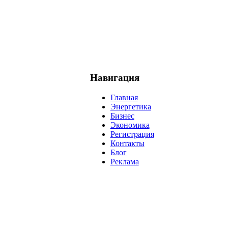
Навигация
Главная
Энергетика
Бизнес
Экономика
Регистрация
Контакты
Блог
Реклама
нефть
банки
прогнозы
рынки
brent
актив
недвижимость
р