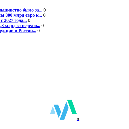
ьшинство было за...
0
 800 млрд евро к...
0
 2027 года...
0
8 млрд за неделю...
0
кции в России...
0
.