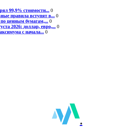
рял 99,9% стоимости...
0
ные правила вступят в...
0
по ценным бумагам,...
0
а 2026: доллар, евро,...
0
ксимума с начала...
0
.