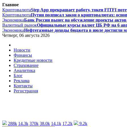
Главное
Криптовалюта
Step App прекращает работу, токен FITFI поте
Криптовалюта
Путин подписал закон о криптовалютах: основ
Экономика
Банк России вынес на обсуждение проекты актов 
Валютный рынок
Официальные курсы валют ЦБ РФ на 6 август
Экономика
Нефтегазовые доходы бюджета в июле достигли ма
Четверг, 06 августа 2026
Новости
Финансы
Кредитные новости
Страхование
Аналитика
Блог
Реклама
Контакты
Регистрация
288k
14.3k
370k
38.0k
14.1k
17.2k
9.2k