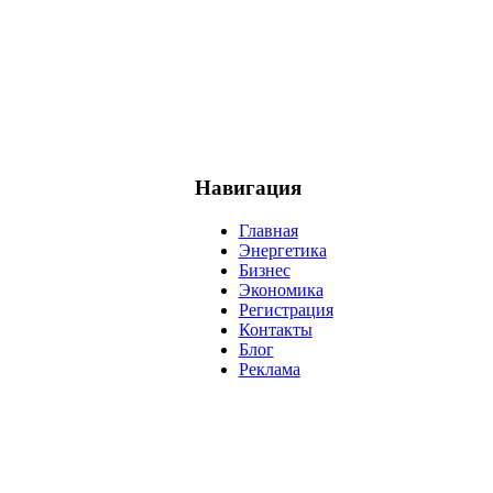
Навигация
Главная
Энергетика
Бизнес
Экономика
Регистрация
Контакты
Блог
Реклама
нефть
банки
прогнозы
рынки
brent
актив
недвижимость