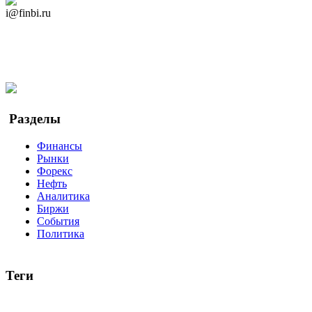
Дзен Канал
i@finbi.ru
@finbi1
Мы в OK
Facebook
Twitter
YouTube
Google Новости
Разделы
Финансы
Рынки
Форекс
Нефть
Аналитика
Биржи
События
Политика
Теги
акции
биткоин
USD
рубль
крипторубль
кредит
ипотека