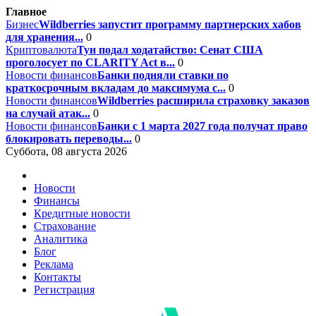
Главное
Бизнес
Wildberries запустит программу партнерских хабов
для хранения...
0
Криптовалюта
Тун подал ходатайство: Сенат США
проголосует по CLARITY Act в...
0
Новости финансов
Банки подняли ставки по
краткосрочным вкладам до максимума с...
0
Новости финансов
Wildberries расширила страховку заказов
на случай атак...
0
Новости финансов
Банки с 1 марта 2027 года получат право
блокировать переводы...
0
Суббота, 08 августа 2026
Новости
Финансы
Кредитные новости
Страхование
Аналитика
Блог
Реклама
Контакты
Регистрация