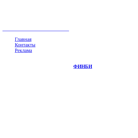
акции
биткоин
USD
рубль
крипторубль
кредит
ипотека
нефть
банки
прогнозы
рынки
brent
актив
недвижимость
ммвб
ПИФ
курс
евро
котировки
инвестиции
золото
доллар
биржа
индексы
сделка
криптовалюта
памп
брокер
все теги
Главная
Контакты
Реклама
©
Copyright 2014-2026 Портал "
ФИНБИ
.РУ"
- новости
финансовых рынков.