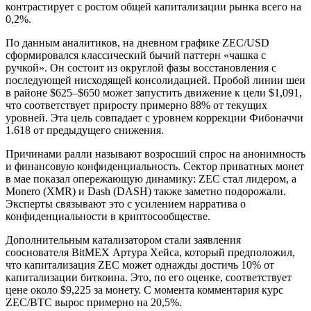
контрастирует с ростом общей капитализации рынка всего на
0,2%.
По данным аналитиков, на дневном графике ZEC/USD
сформировался классический бычий паттерн «чашка с
ручкой». Он состоит из округлой фазы восстановления с
последующей нисходящей консолидацией. Пробой линии шеи
в районе $625–$650 может запустить движение к цели $1,091,
что соответствует приросту примерно 88% от текущих
уровней. Эта цель совпадает с уровнем коррекции Фибоначчи
1.618 от предыдущего снижения.
Причинами ралли называют возросший спрос на анонимность
и финансовую конфиденциальность. Сектор приватных монет
в мае показал опережающую динамику: ZEC стал лидером, а
Monero (XMR) и Dash (DASH) также заметно подорожали.
Эксперты связывают это с усилением нарратива о
конфиденциальности в криптосообществе.
Дополнительным катализатором стали заявления
сооснователя BitMEX Артура Хейса, который предположил,
что капитализация ZEC может однажды достичь 10% от
капитализации биткоина. Это, по его оценке, соответствует
цене около $9,225 за монету. С момента комментария курс
ZEC/BTC вырос примерно на 20,5%.