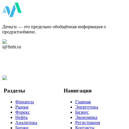
ФинБи
Деньги — это предельно обобщённая информация о
продуктообмене.
Дзен Канал
i@finbi.ru
@finbi1
Мы в OK
Facebook
Twitter
YouTube
Google Новости
Разделы
Навигация
Финансы
Главная
Рынки
Энергетика
Форекс
Бизнес
Нефть
Экономика
Аналитика
Регистрация
Биржи
Контакты