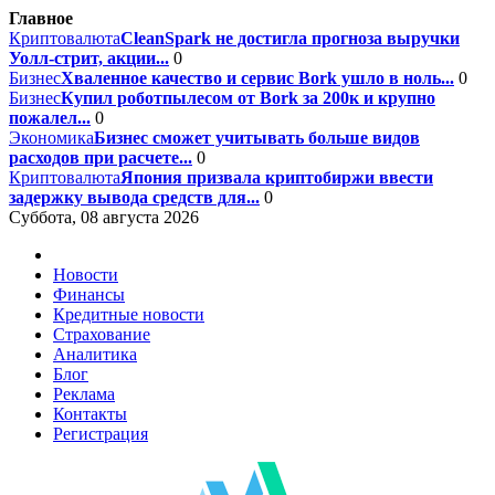
Главное
Криптовалюта
CleanSpark не достигла прогноза выручки
Уолл-стрит, акции...
0
Бизнес
Хваленное качество и сервис Bork ушло в ноль...
0
Бизнес
Купил роботпылесом от Bork за 200к и крупно
пожалел...
0
Экономика
Бизнес сможет учитывать больше видов
расходов при расчете...
0
Криптовалюта
Япония призвала криптобиржи ввести
задержку вывода средств для...
0
Суббота, 08 августа 2026
Новости
Финансы
Кредитные новости
Страхование
Аналитика
Блог
Реклама
Контакты
Регистрация