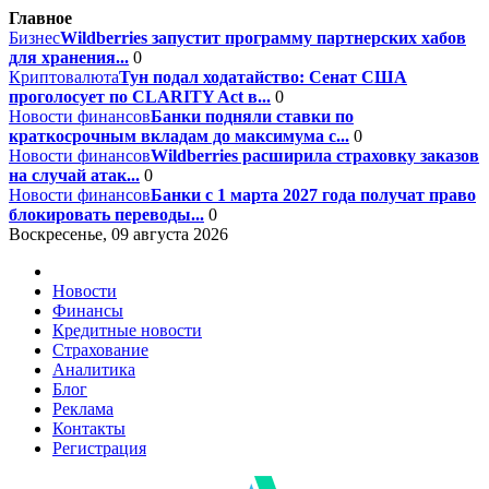
Главное
Бизнес
Wildberries запустит программу партнерских хабов
для хранения...
0
Криптовалюта
Тун подал ходатайство: Сенат США
проголосует по CLARITY Act в...
0
Новости финансов
Банки подняли ставки по
краткосрочным вкладам до максимума с...
0
Новости финансов
Wildberries расширила страховку заказов
на случай атак...
0
Новости финансов
Банки с 1 марта 2027 года получат право
блокировать переводы...
0
Воскресенье, 09 августа 2026
Новости
Финансы
Кредитные новости
Страхование
Аналитика
Блог
Реклама
Контакты
Регистрация