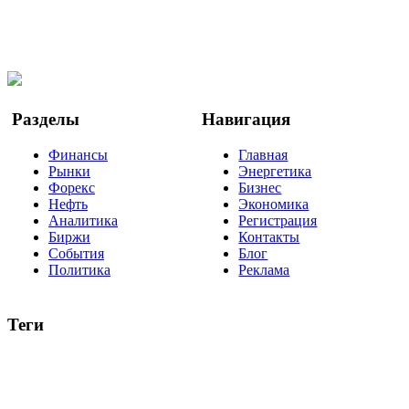
Мы в OK
Facebook
Twitter
YouTube
Google Новости
Разделы
Навигация
Финансы
Главная
Рынки
Энергетика
Форекс
Бизнес
Нефть
Экономика
Аналитика
Регистрация
Биржи
Контакты
События
Блог
Политика
Реклама
Теги
акции
биткоин
USD
рубль
крипторубль
кредит
ипотека
нефть
банки
прогнозы
рынки
brent
актив
недвижимость
ммвб
ПИФ
курс
евро
котировки
инвестиции
золото
доллар
биржа
индексы
сделка