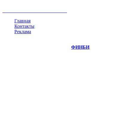
криптовалюта
памп
брокер
все теги
Главная
Контакты
Реклама
©
Copyright 2014-2026 Портал "
ФИНБИ
.РУ"
- новости
финансовых рынков.