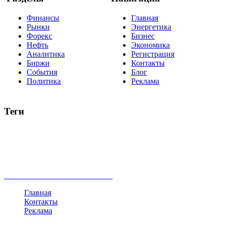
Финансы
Главная
Рынки
Энергетика
Форекс
Бизнес
Нефть
Экономика
Аналитика
Регистрация
Биржи
Контакты
События
Блог
Политика
Реклама
Теги
акции
биткоин
USD
рубль
крипторубль
кредит
ипотека
нефть
банки
прогнозы
рынки
brent
актив
недвижимость
ммвб
ПИФ
курс
евро
котировки
инвестиции
золото
доллар
биржа
индексы
сделка
криптовалюта
памп
брокер
все теги
Главная
Контакты
Реклама