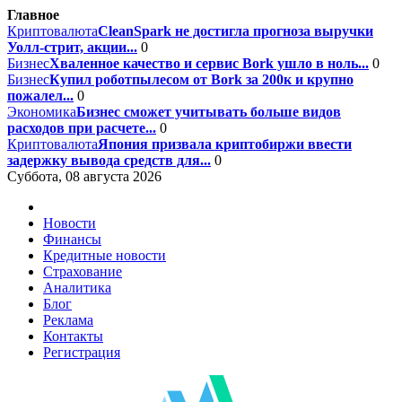
Главное
Криптовалюта
CleanSpark не достигла прогноза выручки
Уолл-стрит, акции...
0
Бизнес
Хваленное качество и сервис Bork ушло в ноль...
0
Бизнес
Купил роботпылесом от Bork за 200к и крупно
пожалел...
0
Экономика
Бизнес сможет учитывать больше видов
расходов при расчете...
0
Криптовалюта
Япония призвала криптобиржи ввести
задержку вывода средств для...
0
Суббота, 08 августа 2026
Новости
Финансы
Кредитные новости
Страхование
Аналитика
Блог
Реклама
Контакты
Регистрация