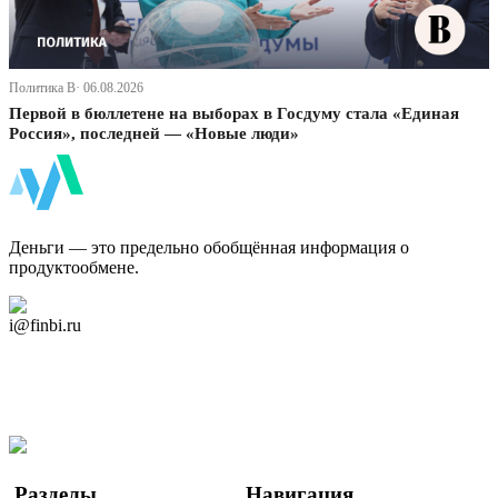
Политика В· 06.08.2026
Первой в бюллетене на выборах в Госдуму стала «Единая
Россия», последней — «Новые люди»
ФинБи
Деньги — это предельно обобщённая информация о
продуктообмене.
Дзен Канал
i@finbi.ru
@finbi1
Мы в OK
Facebook
Twitter
YouTube
Google Новости
Разделы
Навигация