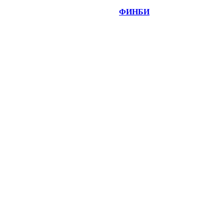
©
Copyright 2014-2026 Портал "
ФИНБИ
.РУ"
- новости
финансовых рынков.