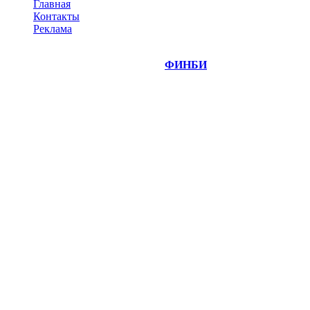
Главная
Контакты
Реклама
©
Copyright 2014-2026 Портал "
ФИНБИ
.РУ"
- новости
финансовых рынков.