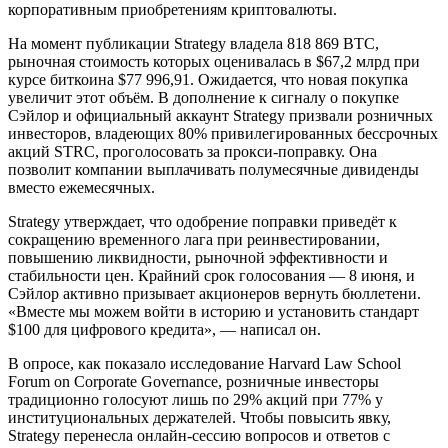
корпоративным приобретениям криптовалюты.
На момент публикации Strategy владела 818 869 BTC,
рыночная стоимость которых оценивалась в $67,2 млрд при
курсе биткоина $77 996,91. Ожидается, что новая покупка
увеличит этот объём. В дополнение к сигналу о покупке
Сэйлор и официальный аккаунт Strategy призвали розничных
инвесторов, владеющих 80% привилегированных бессрочных
акций STRC, проголосовать за прокси-поправку. Она
позволит компании выплачивать полумесячные дивиденды
вместо ежемесячных.
Strategy утверждает, что одобрение поправки приведёт к
сокращению временного лага при реинвестировании,
повышению ликвидности, рыночной эффективности и
стабильности цен. Крайний срок голосования — 8 июня, и
Сэйлор активно призывает акционеров вернуть бюллетени.
«Вместе мы можем войти в историю и установить стандарт
$100 для цифрового кредита», — написал он.
В опросе, как показало исследование Harvard Law School
Forum on Corporate Governance, розничные инвесторы
традиционно голосуют лишь по 29% акций при 77% у
институциональных держателей. Чтобы повысить явку,
Strategy перенесла онлайн-сессию вопросов и ответов с