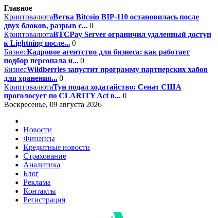
Главное
Криптовалюта
Ветка Bitcoin BIP-110 остановилась после
двух блоков, разрыв с...
0
Криптовалюта
BTCPay Server ограничил удаленный доступ
к Lightning после...
0
Бизнес
Кадровое агентство для бизнеса: как работает
подбор персонала и...
0
Бизнес
Wildberries запустит программу партнерских хабов
для хранения...
0
Криптовалюта
Тун подал ходатайство: Сенат США
проголосует по CLARITY Act в...
0
Воскресенье, 09 августа 2026
Новости
Финансы
Кредитные новости
Страхование
Аналитика
Блог
Реклама
Контакты
Регистрация