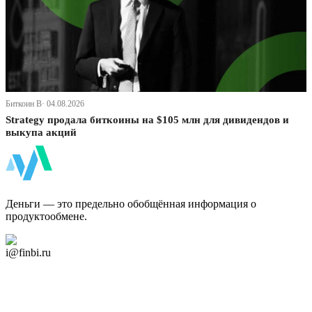
Биткоин В· 04.08.2026
Strategy продала биткоины на $105 млн для дивидендов и
выкупа акций
ФинБи
Деньги — это предельно обобщённая информация о
продуктообмене.
Дзен Канал
i@finbi.ru
@finbi1
Мы в OK
Facebook
Twitter