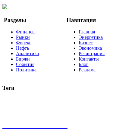
YouTube
Google Новости
Разделы
Навигация
Финансы
Главная
Рынки
Энергетика
Форекс
Бизнес
Нефть
Экономика
Аналитика
Регистрация
Биржи
Контакты
События
Блог
Политика
Реклама
Теги
акции
биткоин
USD
рубль
крипторубль
кредит
ипотека
нефть
банки
прогнозы
рынки
brent
актив
недвижимость
ммвб
ПИФ
курс
евро
котировки
инвестиции
золото
доллар
биржа
индексы
сделка
криптовалюта
памп
брокер
все теги