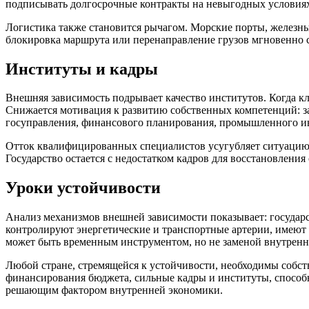
подписывать долгосрочные контракты на невыгодных условиях
Логистика также становится рычагом. Морские порты, железн
блокировка маршрута или перенаправление грузов мгновенно с
Институты и кадры
Внешняя зависимость подрывает качество институтов. Когда к
Снижается мотивация к развитию собственных компетенций: зач
госуправления, финансового планирования, промышленного 
Отток квалифицированных специалистов усугубляет ситуацию.
Государство остается с недостатком кадров для восстановления
Уроки устойчивости
Анализ механизмов внешней зависимости показывает: госуда
контролируют энергетические и транспортные артерии, имеют
может быть временным инструментом, но не заменой внутренн
Любой стране, стремящейся к устойчивости, необходимы собст
финансирования бюджета, сильные кадры и институты, способ
решающим фактором внутренней экономики.