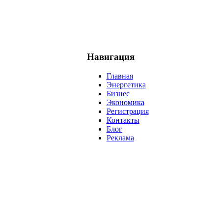
Навигация
Главная
Энергетика
Бизнес
Экономика
Регистрация
Контакты
Блог
Реклама
нефть
банки
прогнозы
рынки
brent
актив
недвижимость
р