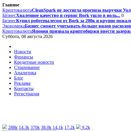
Главное
Криптовалюта
CleanSpark не достигла прогноза выручки Уолл
Бизнес
Хваленное качество и сервис Bork ушло в ноль...
0
Бизнес
Купил роботпылесом от Bork за 200к и крупно пожале
Экономика
Бизнес сможет учитывать больше видов расходов 
Криптовалюта
Япония призвала криптобиржи ввести задержк
Суббота, 08 августа 2026
Новости
Финансы
Кредитные новости
Страхование
Аналитика
Блог
Реклама
Контакты
Регистрация
288k
14.3k
370k
38.0k
14.1k
17.2k
9.2k