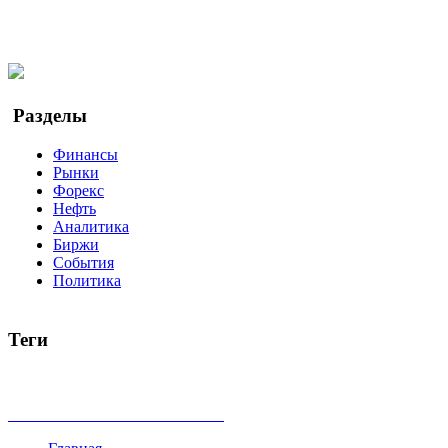
Facebook
Twitter
YouTube
Google Новости
Разделы
Финансы
Рынки
Форекс
Нефть
Аналитика
Биржи
События
Политика
Теги
акции
биткоин
USD
рубль
крипторубль
кредит
ипотека
доллар
биржа
индексы
сделка
криптовалюта
памп
броке
все теги