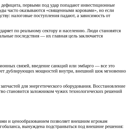
 дефицита, первыми под удар попадают инвестиционные
оды часто оказываются «священными коровами», но если
дству: налоговые поступления падают, а зависимость от
даряет по реальному сектору и населению. Люди становятся
альные последствия — их главная цель заключается
онных связей, введение санкций или эмбарго — все это
имеет дублирующих мощностей внутри, внешний шок мгновенно
запчастей для энергетического оборудования. Восстановление
ство становится заложником чужих технологических решений
тами и ценообразованием позволяет внешним игрокам
гобаланса, вынуждена подстраиваться под внешние решения: