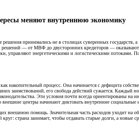
тересы меняют внутреннюю экономику
е решения принимались не в столицах суверенных государств, 
ы решений — от МВФ до двусторонних кредиторов — оказывают
и, управляют энергетическими и логистическими потоками. По
а как накопительный процесс. Она начинается с дефицита собст
шних заимствований, его свобода действий сужается. Каждый н
аконодательства. Эти условия почти всегда ориентированы на и
но внешние центры начинают диктовать внутренние социальные 
х внешнюю помощь. Значительная часть расходов уходит на обс
руг: страна занимает, чтобы отдавать старые долги, а новые с