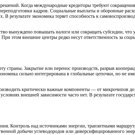
решений. Когда международные кредиторы требуют сокращения
 переподготовки кадров. Социальные выплаты и оборонные расх
х. В результате экономика теряет способность к самовоспроизво
ство вынуждено повышать налоги или сокращать субсидии, что у
 При этом внешние центры редко несут ответственность за соци
страны. Закрытие или перенос производств, разрыв коопераци
экономика сильно интегрирована в глобальные цепочки, но не 
производить критически важные компоненты — от микрочипов до 
условиях внешней зависимости часто нет. В результате государ
яния. Контроль над источниками энергии, транзитными маршру
твенной добычи углеводородов или диверсифицированного энер