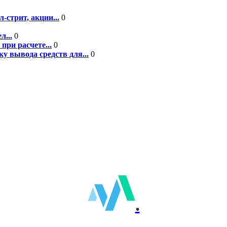
-стрит, акции...
0
л...
0
при расчете...
0
у вывода средств для...
0
.