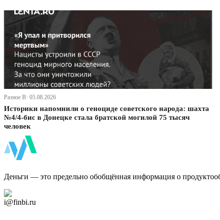
Разное В· 05.08.2026
Историки напомнили о геноциде советского народа: шахта
№4/4-бис в Донецке стала братской могилой 75 тысяч
человек
ФинБи
Деньги — это предельно обобщённая информация о продуктоо
Дзен Канал
i@finbi.ru
@finbi1
Мы в OK