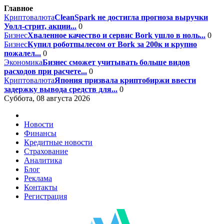
Главное
Криптовалюта
CleanSpark не достигла прогноза выручки
Уолл-стрит, акции...
0
Бизнес
Хваленное качество и сервис Bork ушло в ноль...
0
Бизнес
Купил роботпылесом от Bork за 200к и крупно
пожалел...
0
Экономика
Бизнес сможет учитывать больше видов
расходов при расчете...
0
Криптовалюта
Япония призвала криптобиржи ввести
задержку вывода средств для...
0
Суббота, 08 августа 2026
Новости
Финансы
Кредитные новости
Страхование
Аналитика
Блог
Реклама
Контакты
Регистрация