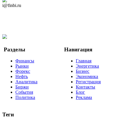
Дзен Канал
i@finbi.ru
@finbi1
Мы в OK
Facebook
Twitter
YouTube
Google Новости
Разделы
Навигация
Финансы
Главная
Рынки
Энергетика
Форекс
Бизнес
Нефть
Экономика
Аналитика
Регистрация
Биржи
Контакты
События
Блог
Политика
Реклама
Теги
акции
биткоин
USD
рубль
крипторубль
кредит