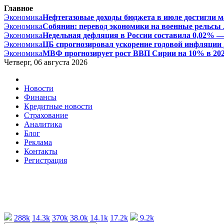
Главное
Экономика
Нефтегазовые доходы бюджета в июле достигли ма
Экономика
Собянин: перевод экономики на военные рельсы л
Экономика
Недельная дефляция в России составила 0,02% — 
Экономика
ЦБ спрогнозировал ускорение годовой инфляции д
Экономика
МВФ прогнозирует рост ВВП Сирии на 10% в 2026 
Четверг, 06 августа 2026
Новости
Финансы
Кредитные новости
Страхование
Аналитика
Блог
Реклама
Контакты
Регистрация
288k
14.3k
370k
38.0k
14.1k
17.2k
9.2k