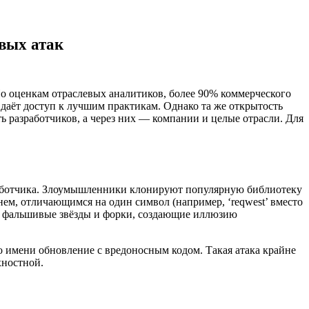
вых атак
По оценкам отраслевых аналитиков, более 90% коммерческого
даёт доступ к лучшим практикам. Однако та же открытость
 разработчиков, а через них — компании и целые отрасли. Для
зработчика. Злоумышленники клонируют популярную библиотеку
нем, отличающимся на один символ (например, ‘reqwest’ вместо
ет фальшивые звёзды и форки, создающие иллюзию
 имени обновление с вредоносным кодом. Такая атака крайне
хностной.