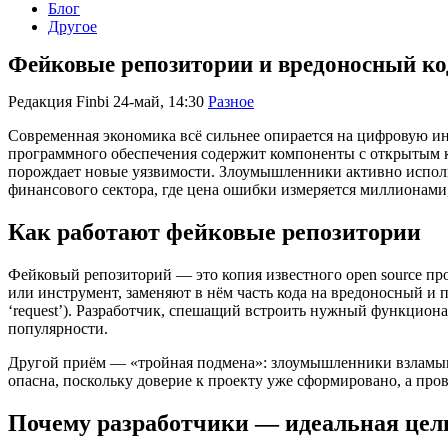
Блог
Другое
Фейковые репозитории и вредоносный ко
Редакция Finbi
24-май, 14:30
Разное
Современная экономика всё сильнее опирается на цифровую инф
программного обеспечения содержит компоненты с открытым ко
порождает новые уязвимости. Злоумышленники активно использ
финансового сектора, где цена ошибки измеряется миллионами,
Как работают фейковые репозитории
Фейковый репозиторий — это копия известного open source п
или инструмент, заменяют в нём часть кода на вредоносный и 
‘request’). Разработчик, спешащий встроить нужный функцион
популярности.
Другой приём — «тройная подмена»: злоумышленники взламыва
опасна, поскольку доверие к проекту уже сформировано, а про
Почему разработчики — идеальная цел