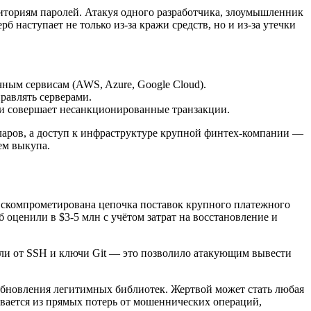
иториям паролей. Атакуя одного разработчика, злоумышленник
 наступает не только из-за кражи средств, но и из-за утечки
ным сервисам (AWS, Azure, Google Cloud).
равлять серверами.
и совершает несанкционированные транзакции.
лларов, а доступ к инфраструктуре крупной финтех-компании —
ем выкупа.
а скомпрометирована цепочка поставок крупного платежного
оценили в $3-5 млн с учётом затрат на восстановление и
оли от SSH и ключи Git — это позволило атакующим вывести
з обновления легитимных библиотек. Жертвой может стать любая
вается из прямых потерь от мошеннических операций,