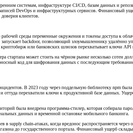
ренним системам, инфраструктуре CI/CD, базам данных и репоз
 записей DevOps и инфраструктурных сервисов. Финансовый ущерб
 доверия клиентов.
з рабочей среды переменные окружения и токены доступа к облач
 запускает backdoor, позволяющий злоумышленнику удалённо уп
I криптобирж или банковских шлюзов перехватывает ключи API 
ера стартапа может стоить на чёрном рынке несколько сотен до
едоносный код для шифрования данных с последующим требовани
инцидентов. В 2023 году через поддельную библиотеку npm был
 оттуда перехватили ключи к продуктивной базе данных. Ущерб 
зиторий была внедрена программа-стилер, которая собирала пар
ональных данных и временной остановке мобильного банкинга.
 в supply chain-атаках, когда вредонос распространяется чере
газина до государственного портала. Финансовый ущерб склады