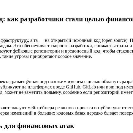
д: как разработчики стали целью финансо
раструктуру, а та — на открытый исходный код (open source). 
дом. Это обеспечивает скорость разработки, снижает затраты и 
уют фейковые репозитории и вредоносный код, чтобы атаковать
 такие угрозы приобретают особое значение.
роекта, размещённая под похожим именем с целью обмануть ра
публикуют на платформах вроде GitHub, GitLab или npm под име
ал, может не заметить подмену, особенно если репозиторий име
ют аккаунт мейнтейнера реального проекта и публикуют от его
верка изменений в больших кодовых базах нередко бывает повер
ь для финансовых атак