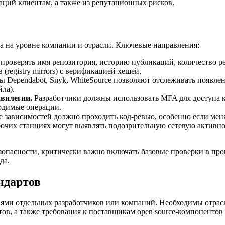
аций клиентам, а также из репутационных рисков.
а на уровне компании и отрасли. Ключевые направления:
проверять имя репозитория, историю публикаций, количество 
(registry mirrors) с верификацией хешей.
 Dependabot, Snyk, WhiteSource позволяют отслеживать появлен
ла).
вилегии.
Разработчики должны использовать MFA для доступа к
ходимые операции.
зависимостей должно проходить код-ревью, особенно если меняетс
очих станциях могут выявлять подозрительную сетевую активно
зопасности, критически важно включать базовые проверки в про
да.
ндартов
ми отдельных разработчиков или компаний. Необходимы отраслев
ов, а также требования к поставщикам open source-компонентов 