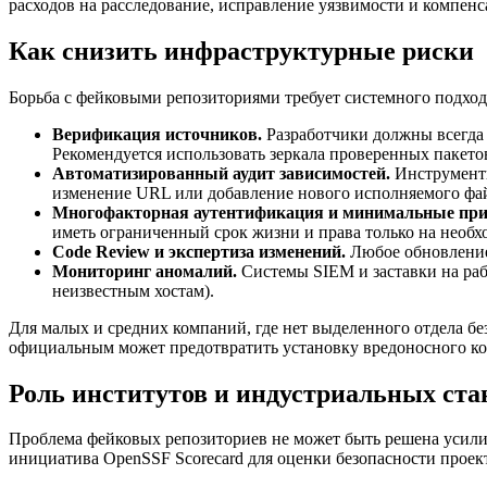
расходов на расследование, исправление уязвимости и компенс
Как снизить инфраструктурные риски
Борьба с фейковыми репозиториями требует системного подход
Верификация источников.
Разработчики должны всегда 
Рекомендуется использовать зеркала проверенных пакетов 
Автоматизированный аудит зависимостей.
Инструменты
изменение URL или добавление нового исполняемого фай
Многофакторная аутентификация и минимальные при
иметь ограниченный срок жизни и права только на необ
Code Review и экспертиза изменений.
Любое обновление 
Мониторинг аномалий.
Системы SIEM и заставки на раб
неизвестным хостам).
Для малых и средних компаний, где нет выделенного отдела бе
официальным может предотвратить установку вредоносного ко
Роль институтов и индустриальных ста
Проблема фейковых репозиториев не может быть решена усилия
инициатива OpenSSF Scorecard для оценки безопасности проект