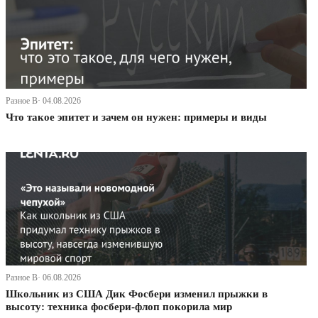
Разное В· 04.08.2026
Что такое эпитет и зачем он нужен: примеры и виды
Разное В· 06.08.2026
Школьник из США Дик Фосбери изменил прыжки в
высоту: техника фосбери-флоп покорила мир