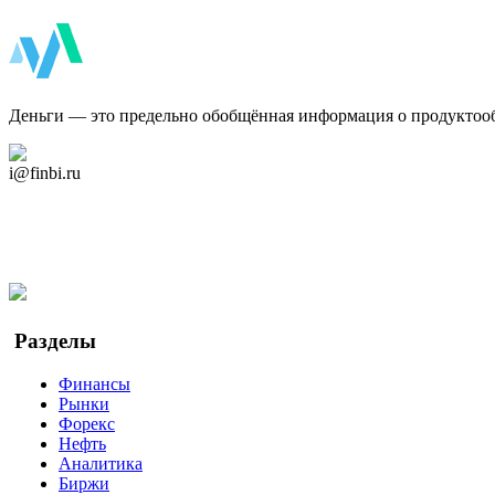
ФинБи
Деньги — это предельно обобщённая информация о продуктоо
Дзен Канал
i@finbi.ru
@finbi1
Мы в OK
Facebook
Twitter
YouTube
Google Новости
Разделы
Финансы
Рынки
Форекс
Нефть
Аналитика
Биржи