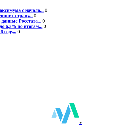
ксимума с начала...
0
ишит страну...
0
данные Росстата...
0
о 6,3% по итогам...
0
году...
0
.