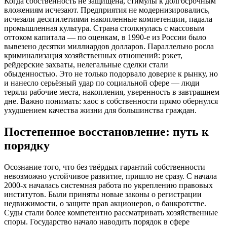
Когда собственность не защищена, стимулы к долгосрочным
вложениям исчезают. Предприятия не модернизировались,
исчезали десятилетиями накопленные компетенции, падала
промышленная культура. Страна столкнулась с массовым
оттоком капитала — по оценкам, в 1990-е из России было
вывезено десятки миллиардов долларов. Параллельно росла
криминализация хозяйственных отношений: рэкет,
рейдерские захваты, нелегальные сделки стали
обыденностью. Это не только подорвало доверие к рынку, но
и нанесло серьёзный удар по социальной сфере — люди
теряли рабочие места, накопления, уверенность в завтрашнем
дне. Важно понимать: хаос в собственности прямо обернулся
ухудшением качества жизни для большинства граждан.
Постепенное восстановление: путь к
порядку
Осознание того, что без твёрдых гарантий собственности
невозможно устойчивое развитие, пришло не сразу. С начала
2000-х началась системная работа по укреплению правовых
институтов. Были приняты новые законы о регистрации
недвижимости, о защите прав акционеров, о банкротстве.
Суды стали более компетентно рассматривать хозяйственные
споры. Государство начало наводить порядок в сфере