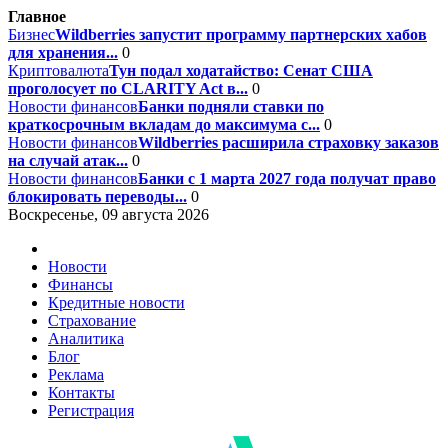
Главное
Бизнес
Wildberries запустит программу партнерских хабов
для хранения...
0
Криптовалюта
Тун подал ходатайство: Сенат США
проголосует по CLARITY Act в...
0
Новости финансов
Банки подняли ставки по
краткосрочным вкладам до максимума с...
0
Новости финансов
Wildberries расширила страховку заказов
на случай атак...
0
Новости финансов
Банки с 1 марта 2027 года получат право
блокировать переводы...
0
Воскресенье, 09 августа 2026
Новости
Финансы
Кредитные новости
Страхование
Аналитика
Блог
Реклама
Контакты
Регистрация