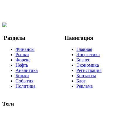
Мы в OK
Facebook
Twitter
YouTube
Google Новости
Разделы
Навигация
Финансы
Главная
Рынки
Энергетика
Форекс
Бизнес
Нефть
Экономика
Аналитика
Регистрация
Биржи
Контакты
События
Блог
Политика
Реклама
Теги
акции
биткоин
USD
рубль
крипторубль
кредит
ипотека
нефть
банки
прогнозы
рынки
brent
актив
недвижимость
ммвб
ПИФ
курс
евро
котировки
инвестиции
золото
доллар
биржа
индексы
сделка