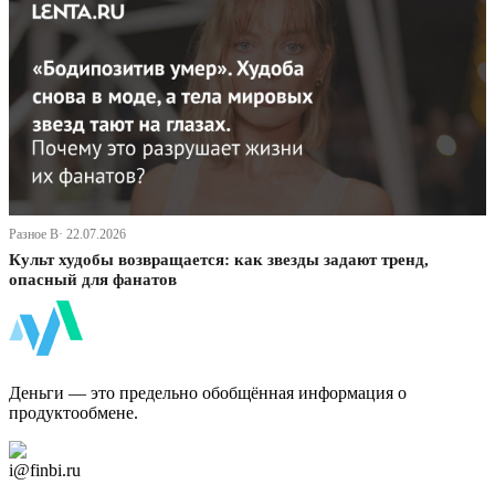
Разное В· 22.07.2026
Культ худобы возвращается: как звезды задают тренд,
опасный для фанатов
ФинБи
Деньги — это предельно обобщённая информация о
продуктообмене.
Дзен Канал
i@finbi.ru
@finbi1