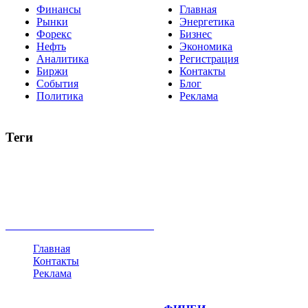
Финансы
Главная
Рынки
Энергетика
Форекс
Бизнес
Нефть
Экономика
Аналитика
Регистрация
Биржи
Контакты
События
Блог
Политика
Реклама
Теги
акции
биткоин
USD
рубль
крипторубль
кредит
ипотека
нефть
банки
прогнозы
рынки
brent
актив
недвижимость
ммвб
ПИФ
курс
евро
котировки
инвестиции
золото
доллар
биржа
индексы
сделка
криптовалюта
памп
брокер
все теги
Главная
Контакты
Реклама