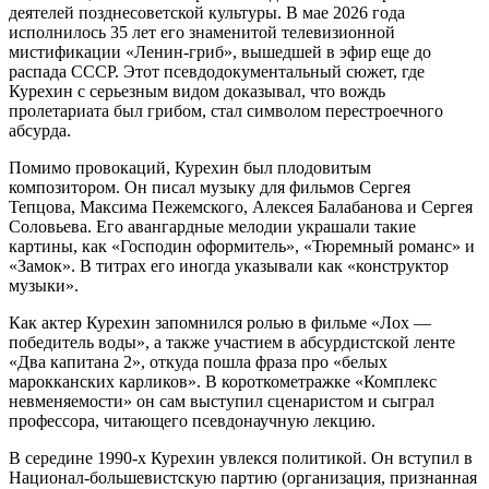
деятелей позднесоветской культуры. В мае 2026 года
исполнилось 35 лет его знаменитой телевизионной
мистификации «Ленин-гриб», вышедшей в эфир еще до
распада СССР. Этот псевдодокументальный сюжет, где
Курехин с серьезным видом доказывал, что вождь
пролетариата был грибом, стал символом перестроечного
абсурда.
Помимо провокаций, Курехин был плодовитым
композитором. Он писал музыку для фильмов Сергея
Тепцова, Максима Пежемского, Алексея Балабанова и Сергея
Соловьева. Его авангардные мелодии украшали такие
картины, как «Господин оформитель», «Тюремный романс» и
«Замок». В титрах его иногда указывали как «конструктор
музыки».
Как актер Курехин запомнился ролью в фильме «Лох —
победитель воды», а также участием в абсурдистской ленте
«Два капитана 2», откуда пошла фраза про «белых
марокканских карликов». В короткометражке «Комплекс
невменяемости» он сам выступил сценаристом и сыграл
профессора, читающего псевдонаучную лекцию.
В середине 1990-х Курехин увлекся политикой. Он вступил в
Национал-большевистскую партию (организация, признанная