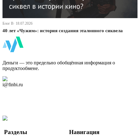
Блог В· 18.07.2026
40 лет «Чужим»: история создания эталонного сиквела
ФинБи
Деньги — это предельно обобщённая информация о
продуктообмене.
Дзен Канал
i@finbi.ru
@finbi1
Мы в OK
Facebook
Twitter
YouTube
Google Новости
Разделы
Навигация