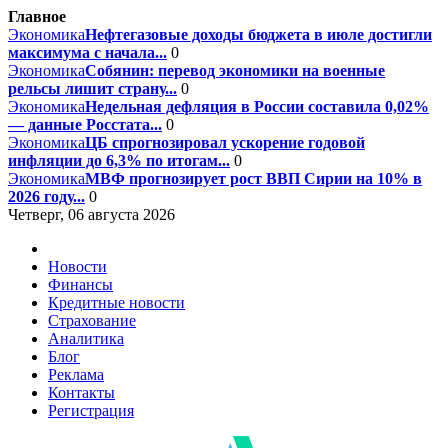
Главное
Экономика
Нефтегазовые доходы бюджета в июле достигли
максимума с начала...
0
Экономика
Собянин: перевод экономики на военные
рельсы лишит страну...
0
Экономика
Недельная дефляция в России составила 0,02%
— данные Росстата...
0
Экономика
ЦБ спрогнозировал ускорение годовой
инфляции до 6,3% по итогам...
0
Экономика
МВФ прогнозирует рост ВВП Сирии на 10% в
2026 году...
0
Четверг, 06 августа 2026
Новости
Финансы
Кредитные новости
Страхование
Аналитика
Блог
Реклама
Контакты
Регистрация