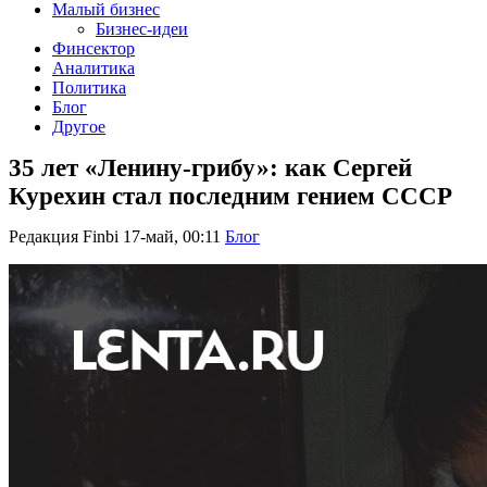
Малый бизнес
Бизнес-идеи
Финсектор
Аналитика
Политика
Блог
Другое
35 лет «Ленину-грибу»: как Сергей
Курехин стал последним гением СССР
Редакция Finbi
17-май, 00:11
Блог