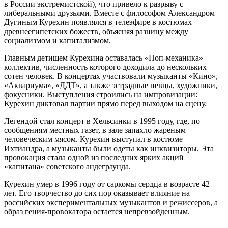
в России экстремистской), что привело к разрыву с
либеральными друзьями. Вместе с философом Александром
Дугиным Курехин появлялся в телеэфире в костюмах
древнеегипетских божеств, объясняя разницу между
социализмом и капитализмом.
Главным детищем Курехина оставалась «Поп-механика» —
коллектив, численность которого доходила до нескольких
сотен человек. В концертах участвовали музыканты «Кино»,
«Аквариума», «ДДТ», а также эстрадные певцы, художники,
фокусники. Выступления строились на импровизации:
Курехин диктовал партии прямо перед выходом на сцену.
Легендой стал концерт в Хельсинки в 1995 году, где, по
сообщениям местных газет, в зале запахло жареным
человеческим мясом. Курехин выступал в костюме
Ихтиандра, а музыканты были одеты как инквизиторы. Эта
провокация стала одной из последних ярких акций
«капитана» советского андеграунда.
Курехин умер в 1996 году от саркомы сердца в возрасте 42
лет. Его творчество до сих пор оказывает влияние на
российских экспериментальных музыкантов и режиссеров, а
образ гения-провокатора остается непревзойденным.