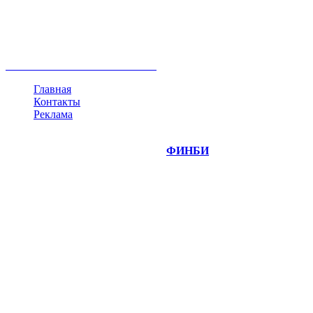
акции
биткоин
USD
рубль
крипторубль
кредит
ипотека
нефть
банки
прогнозы
рынки
brent
актив
недвижимость
ммвб
ПИФ
курс
евро
котировки
инвестиции
золото
доллар
биржа
индексы
сделка
криптовалюта
памп
брокер
все теги
Главная
Контакты
Реклама
©
Copyright 2014-2026 Портал "
ФИНБИ
.РУ"
- новости
финансовых рынков.