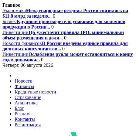
Главное
Экономика
Международные резервы России снизились на
$11,8 млрд за неделю...
0
Бизнес
Крупный производитель упаковки для молочной
продукции в России...
0
Инвестиции
ЦБ ужесточит правила IPO: минимальный
объем размещения и доля...
0
Новости финансов
В России введены единые правила для
долговых консультантов...
0
Инвестиции
Ослабление рубля может остановиться к концу
года: динамика...
0
Четверг, 06 августа 2026
Новости
Финансы
Кредитные новости
Страхование
Аналитика
Блог
Реклама
Контакты
Регистрация