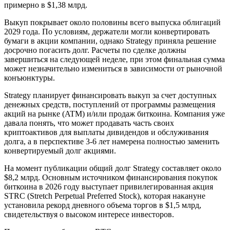
примерно в $1,38 млрд.
Выкуп покрывает около половины всего выпуска облигаций
2029 года. По условиям, держатели могли конвертировать
бумаги в акции компании, однако Strategy приняла решение
досрочно погасить долг. Расчеты по сделке должны
завершиться на следующей неделе, при этом финальная сумма
может незначительно измениться в зависимости от рыночной
конъюнктуры.
Strategy планирует финансировать выкуп за счет доступных
денежных средств, поступлений от программы размещения
акций на рынке (ATM) и/или продаж биткоина. Компания уже
давала понять, что может продавать часть своих
криптоактивов для выплаты дивидендов и обслуживания
долга, а в перспективе 3-6 лет намерена полностью заменить
конвертируемый долг акциями.
На момент публикации общий долг Strategy составляет около
$8,2 млрд. Основным источником финансирования покупок
биткоина в 2026 году выступает привилегированная акция
STRC (Stretch Perpetual Preferred Stock), которая накануне
установила рекорд дневного объема торгов в $1,5 млрд,
свидетельствуя о высоком интересе инвесторов.