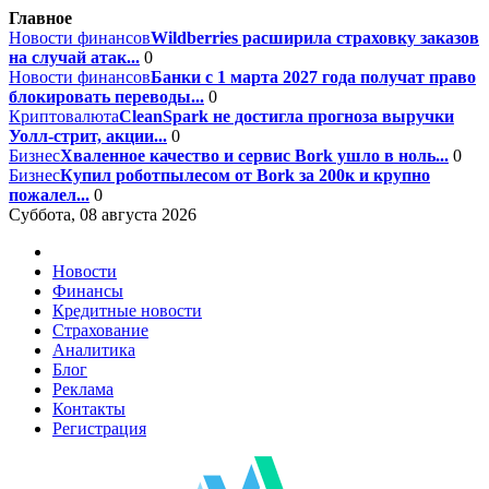
Главное
Новости финансов
Wildberries расширила страховку заказов
на случай атак...
0
Новости финансов
Банки с 1 марта 2027 года получат право
блокировать переводы...
0
Криптовалюта
CleanSpark не достигла прогноза выручки
Уолл-стрит, акции...
0
Бизнес
Хваленное качество и сервис Bork ушло в ноль...
0
Бизнес
Купил роботпылесом от Bork за 200к и крупно
пожалел...
0
Суббота, 08 августа 2026
Новости
Финансы
Кредитные новости
Страхование
Аналитика
Блог
Реклама
Контакты
Регистрация