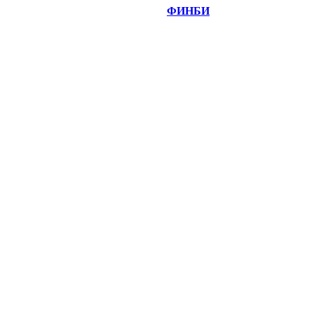
©
Copyright 2014-2026 Портал "
ФИНБИ
.РУ"
- новости
финансовых рынков.