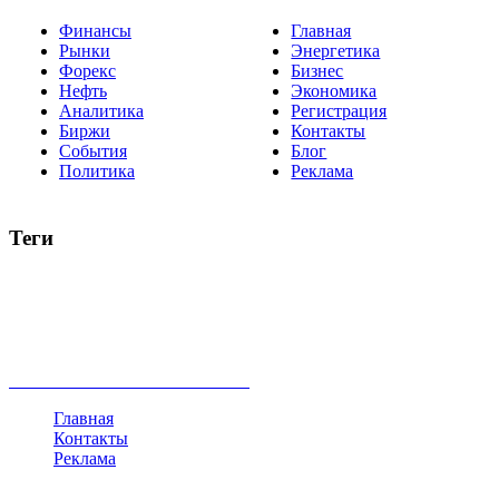
Финансы
Главная
Рынки
Энергетика
Форекс
Бизнес
Нефть
Экономика
Аналитика
Регистрация
Биржи
Контакты
События
Блог
Политика
Реклама
Теги
акции
биткоин
USD
рубль
крипторубль
кредит
ипотека
нефть
банки
прогнозы
рынки
brent
актив
недвижимость
ммвб
ПИФ
курс
евро
котировки
инвестиции
золото
доллар
биржа
индексы
сделка
криптовалюта
памп
брокер
все теги
Главная
Контакты
Реклама