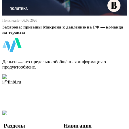
Политика В· 06.08.2026
Захарова: призывы Макрона к давлению на РФ — команда
на теракты
ФинБи
Деньги — это предельно обобщённая информация о
продуктообмене.
Дзен Канал
i@finbi.ru
@finbi1
Мы в OK
Facebook
Twitter
YouTube
Google Новости
Разделы
Навигация