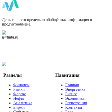
ФинБи
Деньги — это предельно обобщённая информация о
продуктообмене.
Дзен Канал
i@finbi.ru
@finbi1
Мы в OK
Facebook
Twitter
YouTube
Google Новости
Разделы
Навигация
Финансы
Главная
Рынки
Энергетика
Форекс
Бизнес
Нефть
Экономика
Аналитика
Регистрация
Биржи
Контакты
События
Блог