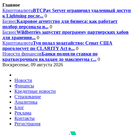
Главное
Криптовалюта
BTCPay Server ограничил удаленный доступ
к Lightning после...
0
Бизнес
Кадровое агентство для бизнеса: как работает
подбор персонала и...
0
Бизнес
Wildberries запустит программу партнерских хабов
для хранения...
0
Криптовалюта
Тун подал ходатайство: Сенат США
проголосует по CLARITY Act в...
0
Новости финансов
Банки подняли ставки по
краткосрочным вкладам до максимума с...
0
Воскресенье, 09 августа 2026
Новости
Финансы
Кредитные новости
Страхование
Аналитика
Блог
Реклама
Контакты
Регистрация