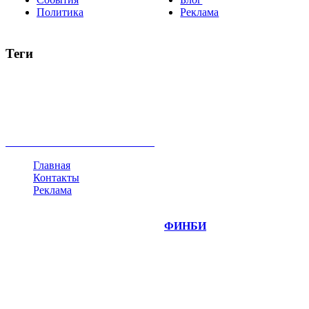
Политика
Реклама
Теги
акции
биткоин
USD
рубль
крипторубль
кредит
ипотека
нефть
банки
прогнозы
рынки
brent
актив
недвижимость
ммвб
ПИФ
курс
евро
котировки
инвестиции
золото
доллар
биржа
индексы
сделка
криптовалюта
памп
брокер
все теги
Главная
Контакты
Реклама
©
Copyright 2014-2026 Портал "
ФИНБИ
.РУ"
- новости
финансовых рынков.