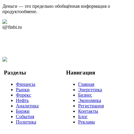
Деньги — это предельно обобщённая информация о
продуктообмене.
Дзен Канал
i@finbi.ru
@finbi1
Мы в OK
Facebook
Twitter
YouTube
Google Новости
Разделы
Навигация
Финансы
Главная
Рынки
Энергетика
Форекс
Бизнес
Нефть
Экономика
Аналитика
Регистрация
Биржи
Контакты
События
Блог
Политика
Реклама