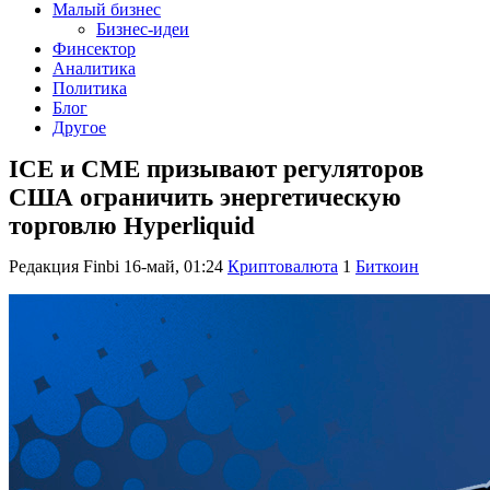
Малый бизнес
Бизнес-идеи
Финсектор
Аналитика
Политика
Блог
Другое
ICE и CME призывают регуляторов
США ограничить энергетическую
торговлю Hyperliquid
Редакция Finbi
16-май, 01:24
Криптовалюта
1
Биткоин