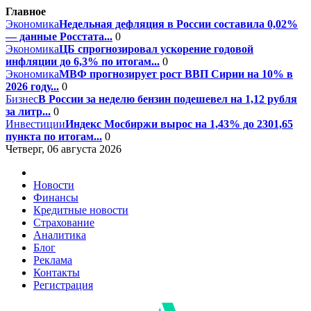
Главное
Экономика
Недельная дефляция в России составила 0,02%
— данные Росстата...
0
Экономика
ЦБ спрогнозировал ускорение годовой
инфляции до 6,3% по итогам...
0
Экономика
МВФ прогнозирует рост ВВП Сирии на 10% в
2026 году...
0
Бизнес
В России за неделю бензин подешевел на 1,12 рубля
за литр...
0
Инвестиции
Индекс Мосбиржи вырос на 1,43% до 2301,65
пункта по итогам...
0
Четверг, 06 августа 2026
Новости
Финансы
Кредитные новости
Страхование
Аналитика
Блог
Реклама
Контакты
Регистрация