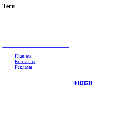
Теги
акции
биткоин
USD
рубль
крипторубль
кредит
ипотека
нефть
банки
прогнозы
рынки
brent
актив
недвижимость
ммвб
ПИФ
курс
евро
котировки
инвестиции
золото
доллар
биржа
индексы
сделка
криптовалюта
памп
брокер
все теги
Главная
Контакты
Реклама
©
Copyright 2014-2026 Портал "
ФИНБИ
.РУ"
- новости
финансовых рынков.