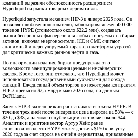
компаний выразили обеспокоенность расширением
Hyperliquid на рынки товарных деривативов.
Hyperliquid запустила механизм HIP-3 в январе 2025 года. Он
позволяет любому пользователю, заблокировавшему 500 000
токенов HYPE (стоимостью около $22,2 млн), создавать
рынки бессрочных фьючерсов для любых торгуемых на бирже
активов, включая энергоносители. ICE и CME считают
анонимный и нерегулируемый характер платформы угрозой
для критически важных рынков нефти и газа.
По информации издания, биржи предупреждают о
возможности манипулирования ценами и инсайдерских
сделок. Кроме того, они отмечают, что Hyperliquid может
использоваться государственными субъектами для обхода
санкций. Ежедневный объем торгов по некоторым контрактам
HIP-3 превысил $2,5 млрд к маю 2026 года, по данным
DeFiLlama.
Запуск HIP-3 вызвал резкий рост стоимости токена HYPE. В
течение трех дней после внедрения цена выросла на 58% — с
$20 до $38, а на момент публикации составляет около $44.
Аналитик и криптоинвестор Артур Хейс ранее
спрогнозировал, что HYPE может достичь $150 к августу
2026 года за счет спроса на ончейн-деривативы, привязанные