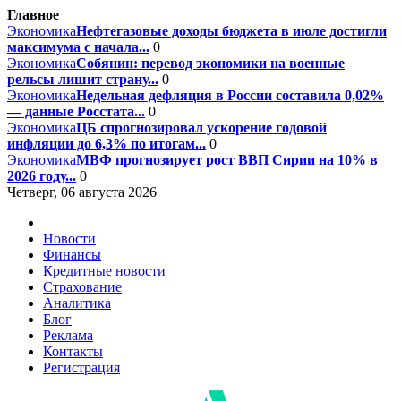
Главное
Экономика
Нефтегазовые доходы бюджета в июле достигли
максимума с начала...
0
Экономика
Собянин: перевод экономики на военные
рельсы лишит страну...
0
Экономика
Недельная дефляция в России составила 0,02%
— данные Росстата...
0
Экономика
ЦБ спрогнозировал ускорение годовой
инфляции до 6,3% по итогам...
0
Экономика
МВФ прогнозирует рост ВВП Сирии на 10% в
2026 году...
0
Четверг, 06 августа 2026
Новости
Финансы
Кредитные новости
Страхование
Аналитика
Блог
Реклама
Контакты
Регистрация