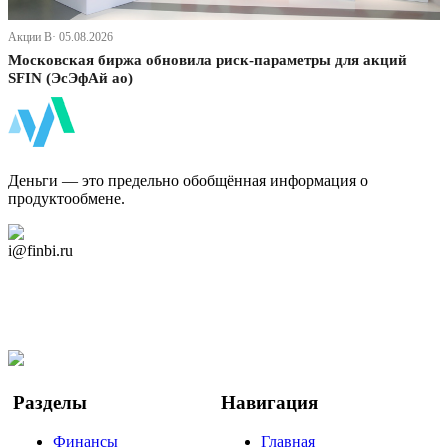
Акции В· 05.08.2026
Московская биржа обновила риск-параметры для акций
SFIN (ЭсЭфАй ао)
ФинБи
Деньги — это предельно обобщённая информация о
продуктообмене.
Дзен Канал
i@finbi.ru
@finbi1
Мы в OK
Facebook
Twitter
YouTube
Google Новости
Разделы
Навигация
Финансы
Главная