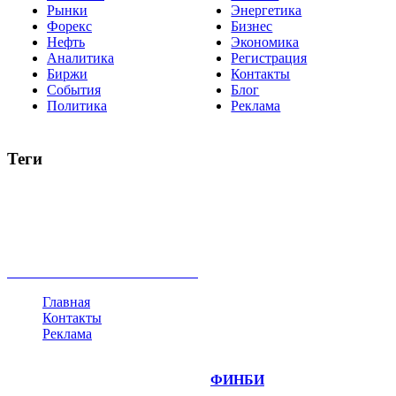
Рынки
Энергетика
Форекс
Бизнес
Нефть
Экономика
Аналитика
Регистрация
Биржи
Контакты
События
Блог
Политика
Реклама
Теги
акции
биткоин
USD
рубль
крипторубль
кредит
ипотека
нефть
банки
прогнозы
рынки
brent
актив
недвижимость
ммвб
ПИФ
курс
евро
котировки
инвестиции
золото
доллар
биржа
индексы
сделка
криптовалюта
памп
брокер
все теги
Главная
Контакты
Реклама
©
Copyright 2014-2026 Портал "
ФИНБИ
.РУ"
- новости
финансовых рынков.