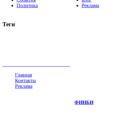
Политика
Реклама
Теги
акции
биткоин
USD
рубль
крипторубль
кредит
ипотека
нефть
банки
прогнозы
рынки
brent
актив
недвижимость
ммвб
ПИФ
курс
евро
котировки
инвестиции
золото
доллар
биржа
индексы
сделка
криптовалюта
памп
брокер
все теги
Главная
Контакты
Реклама
©
Copyright 2014-2026 Портал "
ФИНБИ
.РУ"
- новости
финансовых рынков.