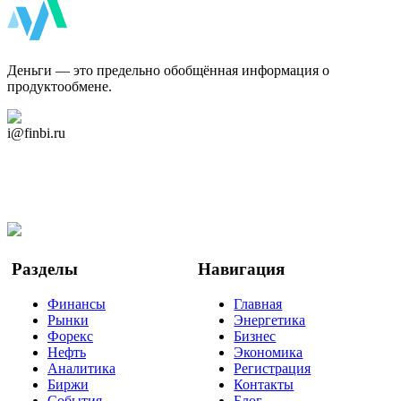
ФинБи
Деньги — это предельно обобщённая информация о
продуктообмене.
Дзен Канал
i@finbi.ru
@finbi1
Мы в OK
Facebook
Twitter
YouTube
Google Новости
Разделы
Навигация
Финансы
Главная
Рынки
Энергетика
Форекс
Бизнес
Нефть
Экономика
Аналитика
Регистрация
Биржи
Контакты
События
Блог