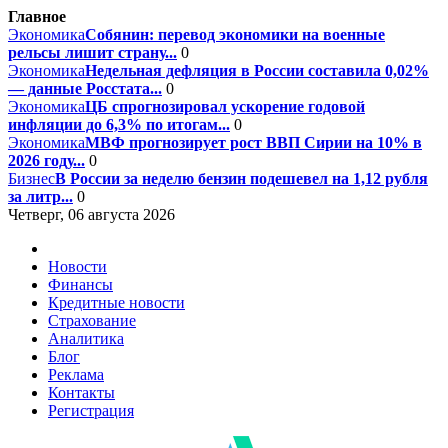
Главное
Экономика
Собянин: перевод экономики на военные
рельсы лишит страну...
0
Экономика
Недельная дефляция в России составила 0,02%
— данные Росстата...
0
Экономика
ЦБ спрогнозировал ускорение годовой
инфляции до 6,3% по итогам...
0
Экономика
МВФ прогнозирует рост ВВП Сирии на 10% в
2026 году...
0
Бизнес
В России за неделю бензин подешевел на 1,12 рубля
за литр...
0
Четверг, 06 августа 2026
Новости
Финансы
Кредитные новости
Страхование
Аналитика
Блог
Реклама
Контакты
Регистрация