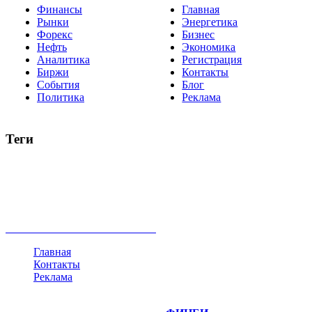
Финансы
Главная
Рынки
Энергетика
Форекс
Бизнес
Нефть
Экономика
Аналитика
Регистрация
Биржи
Контакты
События
Блог
Политика
Реклама
Теги
акции
биткоин
USD
рубль
крипторубль
кредит
ипотека
нефть
банки
прогнозы
рынки
brent
актив
недвижимость
ммвб
ПИФ
курс
евро
котировки
инвестиции
золото
доллар
биржа
индексы
сделка
криптовалюта
памп
брокер
все теги
Главная
Контакты
Реклама