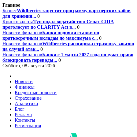
Главное
Бизнес
Wildberries запустит программу партнерских хабов
для хранения...
0
Криптовалюта
Тун подал ходатайство: Сенат США
проголосует по CLARITY Act в...
0
Новости финансов
Банки подняли ставки по
краткосрочным вкладам до максимума с...
0
Новости финансов
Wildberries расширила страховку заказов
на случай атак...
0
Новости финансов
Банки с 1 марта 2027 года получат право
блокировать переводы...
0
Суббота, 08 августа 2026
Новости
Финансы
Кредитные новости
Страхование
Аналитика
Блог
Реклама
Контакты
Регистрация