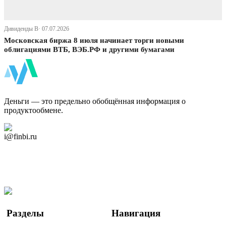
Дивиденды В· 07.07.2026
Московская биржа 8 июля начинает торги новыми
облигациями ВТБ, ВЭБ.РФ и другими бумагами
ФинБи
Деньги — это предельно обобщённая информация о
продуктообмене.
Дзен Канал
i@finbi.ru
@finbi1
Мы в OK
Facebook
Twitter
YouTube
Google Новости
Разделы
Навигация