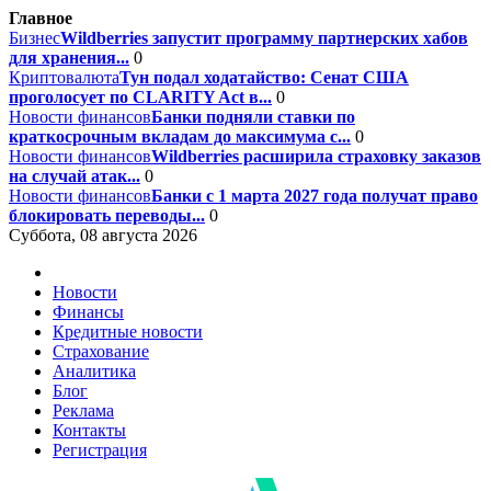
Главное
Бизнес
Wildberries запустит программу партнерских хабов
для хранения...
0
Криптовалюта
Тун подал ходатайство: Сенат США
проголосует по CLARITY Act в...
0
Новости финансов
Банки подняли ставки по
краткосрочным вкладам до максимума с...
0
Новости финансов
Wildberries расширила страховку заказов
на случай атак...
0
Новости финансов
Банки с 1 марта 2027 года получат право
блокировать переводы...
0
Суббота, 08 августа 2026
Новости
Финансы
Кредитные новости
Страхование
Аналитика
Блог
Реклама
Контакты
Регистрация