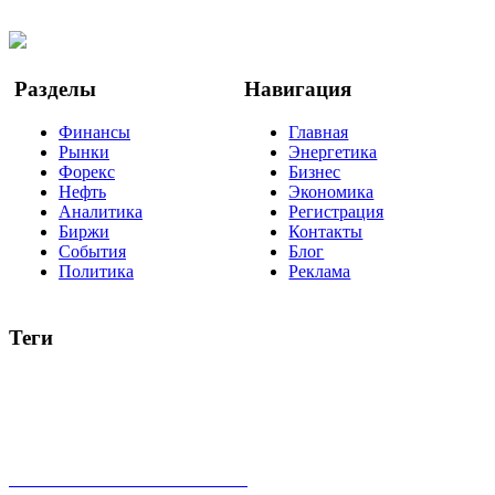
Twitter
YouTube
Google Новости
Разделы
Навигация
Финансы
Главная
Рынки
Энергетика
Форекс
Бизнес
Нефть
Экономика
Аналитика
Регистрация
Биржи
Контакты
События
Блог
Политика
Реклама
Теги
акции
биткоин
USD
рубль
крипторубль
кредит
ипотека
нефть
банки
прогнозы
рынки
brent
актив
недвижимость
ммвб
ПИФ
курс
евро
котировки
инвестиции
золото
доллар
биржа
индексы
сделка
криптовалюта
памп
брокер
все теги