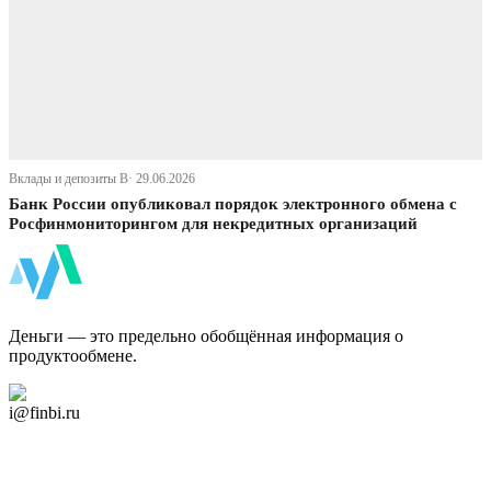
Вклады и депозиты В· 29.06.2026
Банк России опубликовал порядок электронного обмена с
Росфинмониторингом для некредитных организаций
ФинБи
Деньги — это предельно обобщённая информация о
продуктообмене.
Дзен Канал
i@finbi.ru
@finbi1
Мы в OK
Facebook