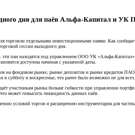
дного дня для паёв Альфа-Капитал и УК 
для торговли отдельными инвестиционными паями. Как сообщаетс
торговой сессии выходного дня.
— эти паи находятся под управлением ООО УК «Альфа-Капитал»
ановятся доступны начиная с указанной даты.
ргов на фондовом рынке, рынке депозитов и рынке кредитов П
и в субботу и воскресенье, что ранее было возможно не для все
 даёт участникам рынка больше гибкости при управлении портф
 что может повысить ликвидность данных паёв.
шению условий торгов и расширению инструментария для частны