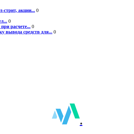
-стрит, акции...
0
л...
0
при расчете...
0
у вывода средств для...
0
.