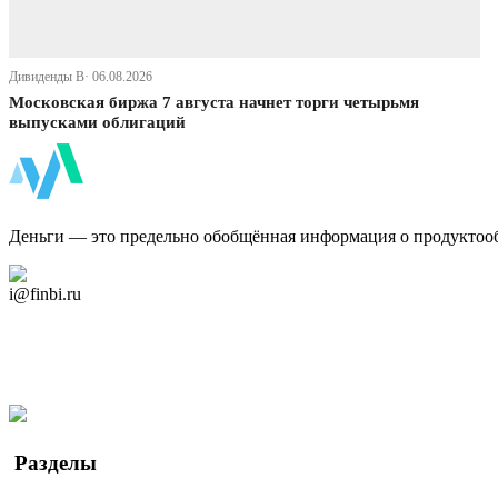
Дивиденды В· 06.08.2026
Московская биржа 7 августа начнет торги четырьмя
выпусками облигаций
ФинБи
Деньги — это предельно обобщённая информация о продуктоо
Дзен Канал
i@finbi.ru
@finbi1
Мы в OK
Facebook
Twitter
YouTube
Google Новости
Разделы