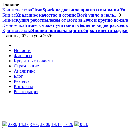
Главное
Криптовалюта
CleanSpark не достигла прогноза выручки Уолл
Бизнес
Хваленное качество и сервис Bork ушло в ноль...
0
Бизнес
Купил роботпылесом от Bork за 200к и крупно пожале
Экономика
Бизнес сможет учитывать больше видов расходов 
Криптовалюта
Япония призвала криптобиржи ввести задержк
Пятница, 07 августа 2026
Новости
Финансы
Кредитные новости
Страхование
Аналитика
Блог
Реклама
Контакты
Регистрация
288k
14.3k
370k
38.0k
14.1k
17.2k
9.2k