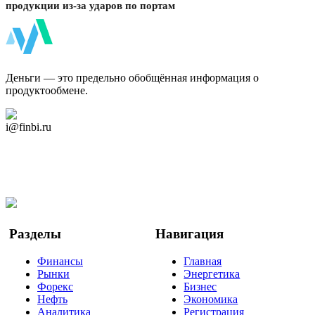
продукции из-за ударов по портам
ФинБи
Деньги — это предельно обобщённая информация о
продуктообмене.
Дзен Канал
i@finbi.ru
@finbi1
Мы в OK
Facebook
Twitter
YouTube
Google Новости
Разделы
Навигация
Финансы
Главная
Рынки
Энергетика
Форекс
Бизнес
Нефть
Экономика
Аналитика
Регистрация