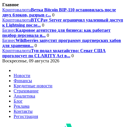
Главное
Криптовалюта
Ветка Bitcoin BIP-110 остановилась после
двух блоков, разрыв с...
0
Криптовалюта
BTCPay Server ограничил удаленный доступ
к Lightning после...
0
Бизнес
Кадровое агентство для бизнеса: как работает
подбор персонала и...
0
Бизнес
Wildberries запустит программу партнерских хабов
для хранения...
0
Криптовалюта
Тун подал ходатайство: Сенат США
проголосует по CLARITY Act в...
0
Воскресенье, 09 августа 2026
Новости
Финансы
Кредитные новости
Страхование
Аналитика
Блог
Реклама
Контакты
Регистрация