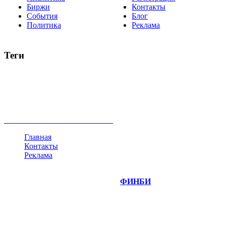
Биржи
Контакты
События
Блог
Политика
Реклама
Теги
акции
биткоин
USD
рубль
крипторубль
кредит
ипотека
нефть
банки
прогнозы
рынки
brent
актив
недвижимость
ммвб
ПИФ
курс
евро
котировки
инвестиции
золото
доллар
биржа
индексы
сделка
криптовалюта
памп
брокер
все теги
Главная
Контакты
Реклама
©
Copyright 2014-2026 Портал "
ФИНБИ
.РУ"
- новости
финансовых рынков.