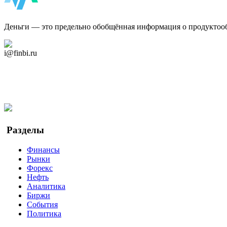
ФинБи
Деньги — это предельно обобщённая информация о продуктоо
Дзен Канал
i@finbi.ru
@finbi1
Мы в OK
Facebook
Twitter
YouTube
Google Новости
Разделы
Финансы
Рынки
Форекс
Нефть
Аналитика
Биржи
События
Политика