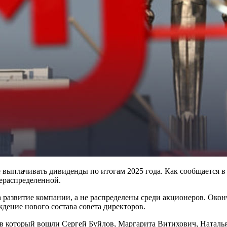
выплачивать дивиденды по итогам 2025 года. Как сообщается 
нераспределенной.
на развитие компании, а не распределены среди акционеров. Ок
дение нового состава совета директоров.
, в который вошли Сергей Буйлов, Маргарита Витихович, Натал