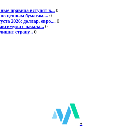
ные правила вступят в...
0
по ценным бумагам,...
0
а 2026: доллар, евро,...
0
ксимума с начала...
0
ишит страну...
0
.