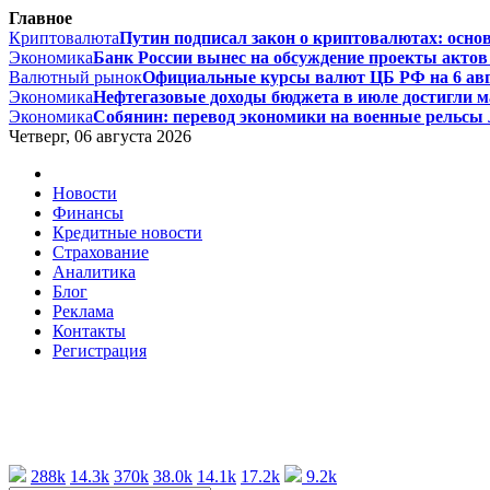
Главное
Криптовалюта
Путин подписал закон о криптовалютах: основ
Экономика
Банк России вынес на обсуждение проекты актов 
Валютный рынок
Официальные курсы валют ЦБ РФ на 6 август
Экономика
Нефтегазовые доходы бюджета в июле достигли ма
Экономика
Собянин: перевод экономики на военные рельсы л
Четверг, 06 августа 2026
Новости
Финансы
Кредитные новости
Страхование
Аналитика
Блог
Реклама
Контакты
Регистрация
288k
14.3k
370k
38.0k
14.1k
17.2k
9.2k