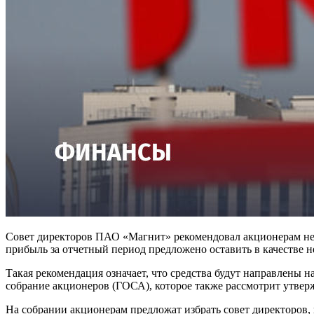
Совет директоров ПАО «Магнит» рекомендовал акционерам не 
прибыль за отчетный период предложено оставить в качестве 
Такая рекомендация означает, что средства будут направлены 
собрание акционеров (ГОСА), которое также рассмотрит утверж
На собрании акционерам предложат избрать совет директоров