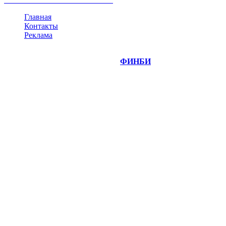
Главная
Контакты
Реклама
©
Copyright 2014-2026 Портал "
ФИНБИ
.РУ"
- новости
финансовых рынков.