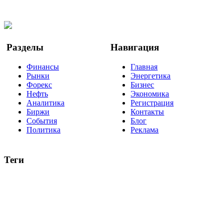
Twitter
YouTube
Google Новости
Разделы
Навигация
Финансы
Главная
Рынки
Энергетика
Форекс
Бизнес
Нефть
Экономика
Аналитика
Регистрация
Биржи
Контакты
События
Блог
Политика
Реклама
Теги
акции
биткоин
USD
рубль
крипторубль
кредит
ипотека
нефть
банки
прогнозы
рынки
brent
актив
недвижимость
ммвб
ПИФ
курс
евро
котировки
инвестиции
золото
доллар
биржа
индексы
сделка
криптовалюта
памп
брокер
все теги