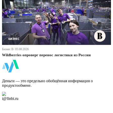
Бизнес В· 05.08.2026
Wildberries опроверг перенос логистики из России
ФинБи
Деньги — это предельно обобщённая информация о
продуктообмене.
Дзен Канал
i@finbi.ru
@finbi1
Мы в OK
Facebook