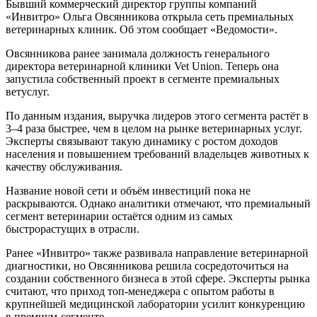
Бывший коммерческий директор группы компаний
«Инвитро» Ольга Овсянникова открыла сеть премиальных
ветеринарных клиник. Об этом сообщает «Ведомости».
Овсянникова ранее занимала должность генерального
директора ветеринарной клиники Vet Union. Теперь она
запустила собственный проект в сегменте премиальных
ветуслуг.
По данным издания, выручка лидеров этого сегмента растёт в
3–4 раза быстрее, чем в целом на рынке ветеринарных услуг.
Эксперты связывают такую динамику с ростом доходов
населения и повышением требований владельцев животных к
качеству обслуживания.
Название новой сети и объём инвестиций пока не
раскрываются. Однако аналитики отмечают, что премиальный
сегмент ветеринарии остаётся одним из самых
быстрорастущих в отрасли.
Ранее «Инвитро» также развивала направление ветеринарной
диагностики, но Овсянникова решила сосредоточиться на
создании собственного бизнеса в этой сфере. Эксперты рынка
считают, что приход топ-менеджера с опытом работы в
крупнейшей медицинской лаборатории усилит конкуренцию
в премиум-сегменте.