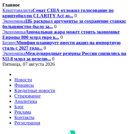
Главное
Криптовалюта
Сенат США отложил голосование по
криптобиллю CLARITY Act до...
0
Экономика
ЦБ раскрыл аргументы за сохранение ставки:
большинство было за...
0
Экономика
Аномальная жара может стоить экономике
Европы 800 млрд евро к...
0
Бизнес
Минфин планирует ввести акциз на импортную
сталь с 2027 года...
0
Экономика
Международные резервы России снизились на
$11,8 млрд за неделю...
0
Пятница, 07 августа 2026
Новости
Финансы
Кредитные новости
Страхование
Аналитика
Блог
Реклама
Контакты
Регистрация