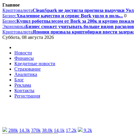
Главное
Криптовалюта
CleanSpark не достигла прогноза выручки Уолл
Бизнес
Хваленное качество и сервис Bork ушло в ноль...
0
Бизнес
Купил роботпылесом от Bork за 200к и крупно пожале
Экономика
Бизнес сможет учитывать больше видов расходов 
Криптовалюта
Япония призвала криптобиржи ввести задержк
Суббота, 08 августа 2026
Новости
Финансы
Кредитные новости
Страхование
Аналитика
Блог
Реклама
Контакты
Регистрация
288k
14.3k
370k
38.0k
14.1k
17.2k
9.2k