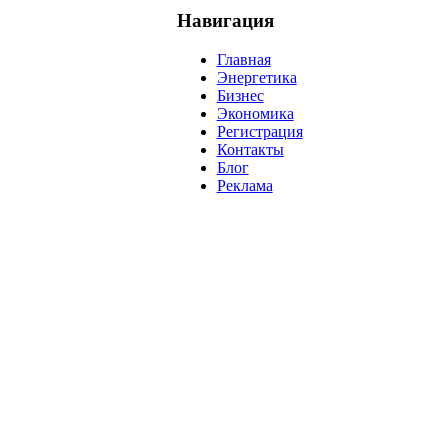
Навигация
Главная
Энергетика
Бизнес
Экономика
Регистрация
Контакты
Блог
Реклама
нефть
банки
прогнозы
рынки
brent
актив
недвижимость
р
нсовых рынков.