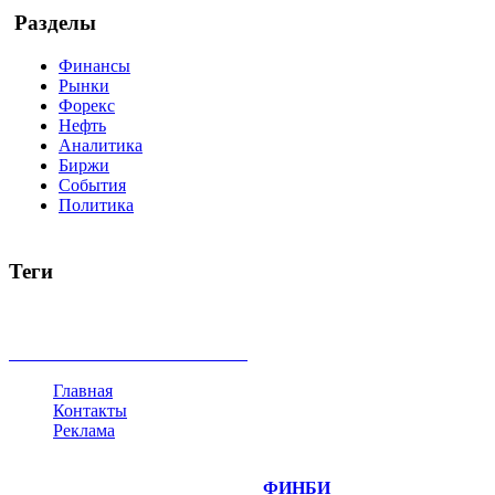
Разделы
Финансы
Рынки
Форекс
Нефть
Аналитика
Биржи
События
Политика
Теги
акции
биткоин
USD
рубль
крипторубль
кредит
ипотека
доллар
биржа
индексы
сделка
криптовалюта
памп
броке
все теги
Главная
Контакты
Реклама
©
Copyright 2014-2026 Портал "
ФИНБИ
.РУ"
- новости фина