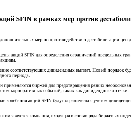
кций SFIN в рамках мер против дестабил
 дополнительных мер по противодействию дестабилизации цен д
 цены акций SFIN для определения ограничений предельных гран
 акциям.
ение соответствующих дивидендных выплат. Новый порядок будет
дного периода.
 применяются биржей для предотвращения резких необоснованн
четом корпоративных событий, таких как дивидендные отсечки.
новые колебания акций SFIN будут ограничены с учетом дивиден
том является компания, входящая в состав ряда биржевых инде