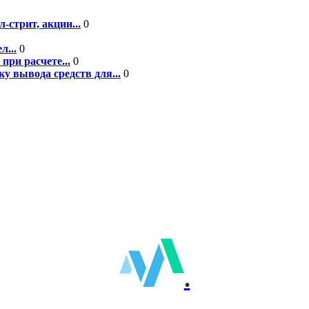
-стрит, акции...
0
л...
0
при расчете...
0
у вывода средств для...
0
.