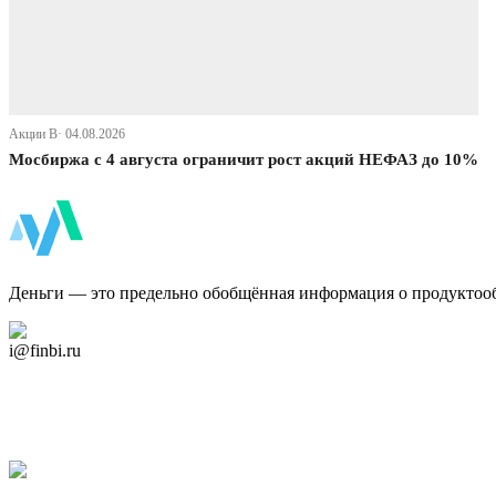
Акции В· 04.08.2026
Мосбиржа с 4 августа ограничит рост акций НЕФАЗ до 10%
ФинБи
Деньги — это предельно обобщённая информация о продуктоо
Дзен Канал
i@finbi.ru
@finbi1
Мы в OK
Facebook
Twitter
YouTube
Google Новости