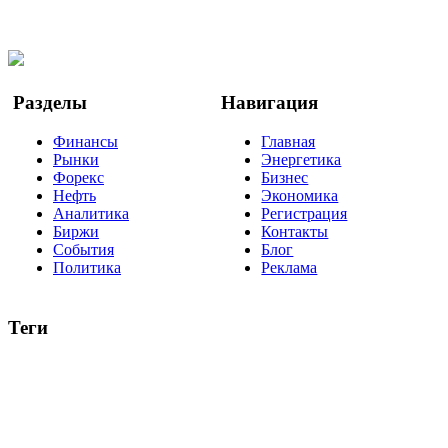
Facebook
Twitter
YouTube
Google Новости
Разделы
Навигация
Финансы
Главная
Рынки
Энергетика
Форекс
Бизнес
Нефть
Экономика
Аналитика
Регистрация
Биржи
Контакты
События
Блог
Политика
Реклама
Теги
акции
биткоин
USD
рубль
крипторубль
кредит
ипотека
нефть
банки
прогнозы
рынки
brent
актив
недвижимость
ммвб
ПИФ
курс
евро
котировки
инвестиции
золото
доллар
биржа
индексы
сделка
криптовалюта
памп
брокер