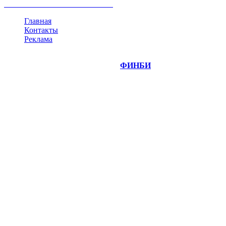
все теги
Главная
Контакты
Реклама
©
Copyright 2014-2026 Портал "
ФИНБИ
.РУ"
- новости
финансовых рынков.