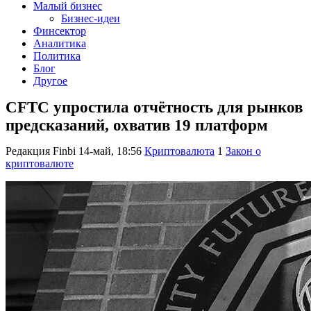
Малый бизнес
Бизнес-идеи
Финсектор
Аналитика
Политика
Блог
Другое
CFTC упростила отчётность для рынков
предсказаний, охватив 19 платформ
Редакция Finbi
14-май, 18:56
Криптовалюта
1
Закон о
криптовалюте