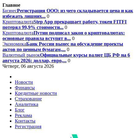
Главное
Бизнес
Регистрация ООО: из чего складывается цена и как
избежать лишних...
0
Криптовалюта
Step App прекращает работу, токен FITFI
потерял 99,9% стоимости...
0
Криптовалюта
Путин подписал закон о криптовалютах:
основные правила вступят в...
0
Экономика
Банк России вынес на обсуждение проекты
актов по ценным бумагам,...
0
Валютный рынок
Официальные курсы валют ЦБ РФ на 6
августа 2026: доллар, евро,...
0
Четверг, 06 августа 2026
Новости
Финансы
Кредитные новости
Страхование
Аналитика
Блог
Реклама
Контакты
Регистрация