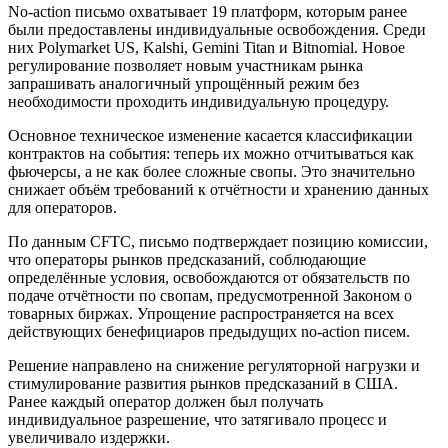
No-action письмо охватывает 19 платформ, которым ранее
были предоставлены индивидуальные освобождения. Среди
них Polymarket US, Kalshi, Gemini Titan и Bitnomial. Новое
регулирование позволяет новым участникам рынка
запрашивать аналогичный упрощённый режим без
необходимости проходить индивидуальную процедуру.
Основное техническое изменение касается классификации
контрактов на события: теперь их можно отчитываться как
фьючерсы, а не как более сложные свопы. Это значительно
снижает объём требований к отчётности и хранению данных
для операторов.
По данным CFTC, письмо подтверждает позицию комиссии,
что операторы рынков предсказаний, соблюдающие
определённые условия, освобождаются от обязательств по
подаче отчётности по свопам, предусмотренной Законом о
товарных биржах. Упрощение распространяется на всех
действующих бенефициаров предыдущих no-action писем.
Решение направлено на снижение регуляторной нагрузки и
стимулирование развития рынков предсказаний в США.
Ранее каждый оператор должен был получать
индивидуальное разрешение, что затягивало процесс и
увеличивало издержки.