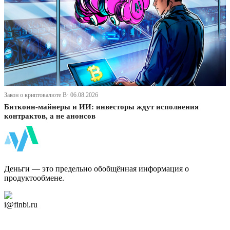
Закон о криптовалюте В· 06.08.2026
Биткоин-майнеры и ИИ: инвесторы ждут исполнения
контрактов, а не анонсов
ФинБи
Деньги — это предельно обобщённая информация о
продуктообмене.
Дзен Канал
i@finbi.ru
@finbi1
Мы в OK