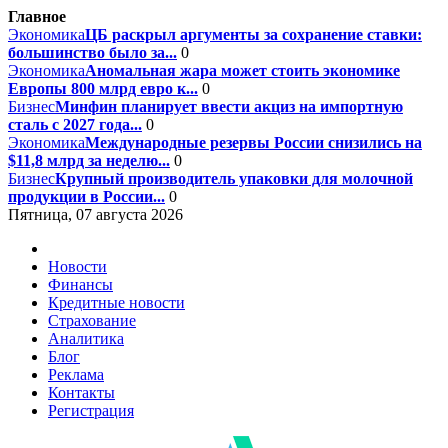
Главное
Экономика
ЦБ раскрыл аргументы за сохранение ставки:
большинство было за...
0
Экономика
Аномальная жара может стоить экономике
Европы 800 млрд евро к...
0
Бизнес
Минфин планирует ввести акциз на импортную
сталь с 2027 года...
0
Экономика
Международные резервы России снизились на
$11,8 млрд за неделю...
0
Бизнес
Крупный производитель упаковки для молочной
продукции в России...
0
Пятница, 07 августа 2026
Новости
Финансы
Кредитные новости
Страхование
Аналитика
Блог
Реклама
Контакты
Регистрация