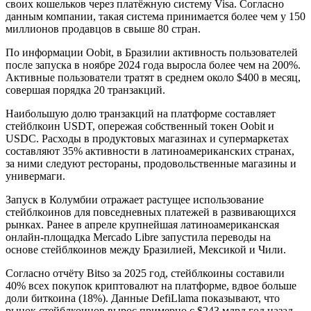
своих кошельков через платёжную систему Visa. Согласно
данным компании, такая система принимается более чем у 150
миллионов продавцов в свыше 80 стран.
По информации Oobit, в Бразилии активность пользователей
после запуска в ноябре 2024 года выросла более чем на 200%.
Активные пользователи тратят в среднем около $400 в месяц,
совершая порядка 20 транзакций.
Наибольшую долю транзакций на платформе составляет
стейблкоин USDT, опережая собственный токен Oobit и
USDC. Расходы в продуктовых магазинах и супермаркетах
составляют 35% активности в латиноамериканских странах,
за ними следуют рестораны, продовольственные магазины и
универмаги.
Запуск в Колумбии отражает растущее использование
стейблкоинов для повседневных платежей в развивающихся
рынках. Ранее в апреле крупнейшая латиноамериканская
онлайн-площадка Mercado Libre запустила переводы на
основе стейблкоинов между Бразилией, Мексикой и Чили.
Согласно отчёту Bitso за 2025 год, стейблкоины составили
40% всех покупок криптовалют на платформе, вдвое больше
доли биткоина (18%). Данные DefiLlama показывают, что
рынок стейблкоинов вырос примерно с $243 млрд год назад