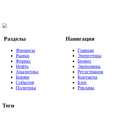
Мы в OK
Facebook
Twitter
YouTube
Google Новости
Разделы
Навигация
Финансы
Главная
Рынки
Энергетика
Форекс
Бизнес
Нефть
Экономика
Аналитика
Регистрация
Биржи
Контакты
События
Блог
Политика
Реклама
Теги
акции
биткоин
USD
рубль
крипторубль
кредит
ипотека
нефть
банки
прогнозы
рынки
brent
актив
недвижимость
ммвб
ПИФ
курс
евро
котировки
инвестиции
золото
доллар
биржа
индексы
сделка