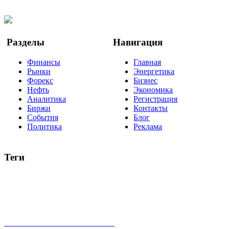
Twitter
YouTube
Google Новости
Разделы
Навигация
Финансы
Главная
Рынки
Энергетика
Форекс
Бизнес
Нефть
Экономика
Аналитика
Регистрация
Биржи
Контакты
События
Блог
Политика
Реклама
Теги
акции
биткоин
USD
рубль
крипторубль
кредит
ипотека
нефть
банки
прогнозы
рынки
brent
актив
недвижимость
ммвб
ПИФ
курс
евро
котировки
инвестиции
золото
доллар
биржа
индексы
сделка
криптовалюта
памп
брокер
все теги