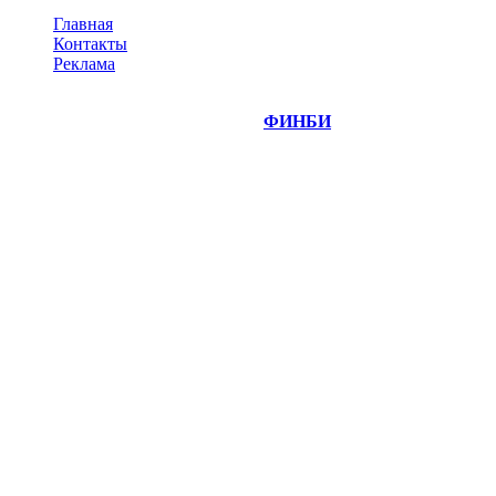
Главная
Контакты
Реклама
©
Copyright 2014-2026 Портал "
ФИНБИ
.РУ"
- новости
финансовых рынков.