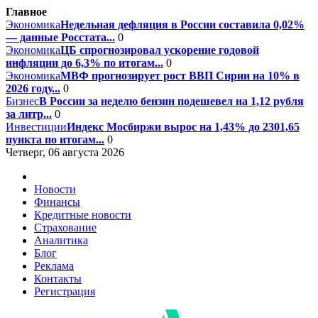
Главное
Экономика
Недельная дефляция в России составила 0,02%
— данные Росстата...
0
Экономика
ЦБ спрогнозировал ускорение годовой
инфляции до 6,3% по итогам...
0
Экономика
МВФ прогнозирует рост ВВП Сирии на 10% в
2026 году...
0
Бизнес
В России за неделю бензин подешевел на 1,12 рубля
за литр...
0
Инвестиции
Индекс Мосбиржи вырос на 1,43% до 2301,65
пункта по итогам...
0
Четверг, 06 августа 2026
Новости
Финансы
Кредитные новости
Страхование
Аналитика
Блог
Реклама
Контакты
Регистрация