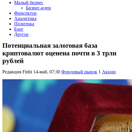
Малый бизнес
Бизнес-идеи
Финсектор
Аналитика
Политика
Блог
Другое
Потенциальная залоговая база
криптовалют оценена почти в 3 трлн
рублей
Редакция Finbi
14-май, 07:30
Фондовый рынок
1
Акции