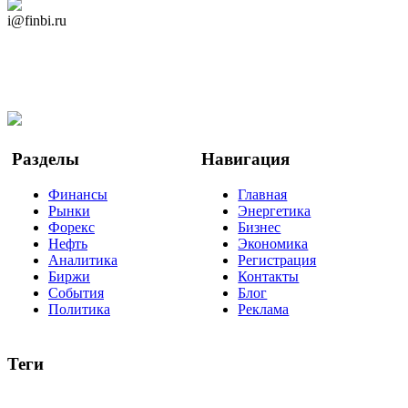
Дзен Канал
i@finbi.ru
@finbi1
Мы в OK
Facebook
Twitter
YouTube
Google Новости
Разделы
Навигация
Финансы
Главная
Рынки
Энергетика
Форекс
Бизнес
Нефть
Экономика
Аналитика
Регистрация
Биржи
Контакты
События
Блог
Политика
Реклама
Теги
акции
биткоин
USD
рубль
крипторубль
кредит