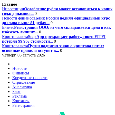
Главное
Инвестиции
Ослабление рубля может остановиться к концу
года: динамика...
0
Новости финансов
Банк России поднял официальный курс
доллара выше 81 рубля...
0
Бизнес
Регистрация ООО: из чего складывается цена и как
избежать лишних...
0
Криптовалюта
Step App прекращает работу, токен FITFI
потерял 99,9% стоимости...
0
Криптовалюта
Путин подписал закон о криптовалютах:
основные правила вступят в...
0
Четверг, 06 августа 2026
Новости
Финансы
Кредитные новости
Страхование
Аналитика
Блог
Реклама
Контакты
Регистрация