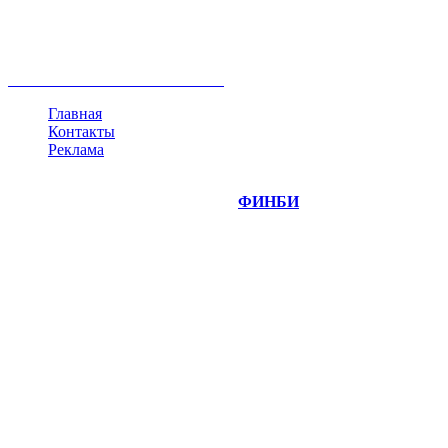
ипотека
нефть
банки
прогнозы
рынки
brent
актив
недвижимость
ммвб
ПИФ
курс
евро
котировки
инвестиции
золото
доллар
биржа
индексы
сделка
криптовалюта
памп
брокер
все теги
Главная
Контакты
Реклама
©
Copyright 2014-2026 Портал "
ФИНБИ
.РУ"
- новости
финансовых рынков.