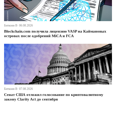
Биткоин В· 06.08.2026
Blockchain.com получила лицензию VASP на Каймановых
островах после одобрений MiCA и FCA
Биткоин В· 07.08.2026
Сенат США отложил голосование по криптовалютному
закону Clarity Act до сентября