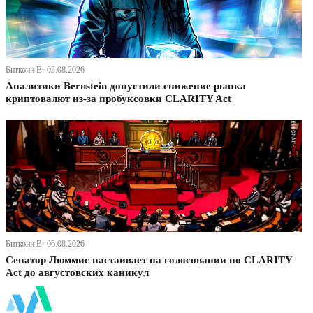
Биткоин В· 03.08.2026
Аналитики Bernstein допустили снижение рынка
криптовалют из-за пробуксовки CLARITY Act
Биткоин В· 06.08.2026
Сенатор Люммис настаивает на голосовании по CLARITY
Act до августовских каникул
ФинБи