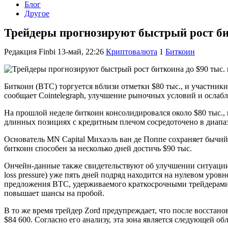
Блог
Другое
Трейдеры прогнозируют быстрый рост би
Редакция Finbi
13-май, 22:26
Криптовалюта
1
Биткоин
Биткоин (BTC) торгуется вблизи отметки $80 тыс., и участник
сообщает Cointelegraph, улучшение рыночных условий и ослаб
На прошлой неделе биткоин консолидировался около $80 тыс.,
длинных позициях с кредитным плечом сосредоточено в диапаз
Основатель MN Capital Михаэль ван де Поппе сохраняет бычий
биткоин способен за несколько дней достичь $90 тыс.
Ончейн-данные также свидетельствуют об улучшении ситуации
loss pressure) уже пять дней подряд находится на нулевом уро
предложения BTC, удерживаемого краткосрочными трейдерами, 
повышает шансы на пробой.
В то же время трейдер Zord предупреждает, что после восстан
$84 600. Согласно его анализу, эта зона является следующей о