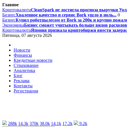
Главное
Криптовалюта
CleanSpark не достигла прогноза выручки Уолл
Бизнес
Хваленное качество и сервис Bork ушло в ноль...
0
Бизнес
Купил роботпылесом от Bork за 200к и крупно пожале
Экономика
Бизнес сможет учитывать больше видов расходов 
Криптовалюта
Япония призвала криптобиржи ввести задержк
Пятница, 07 августа 2026
Новости
Финансы
Кредитные новости
Страхование
Аналитика
Блог
Реклама
Контакты
Регистрация
288k
14.3k
370k
38.0k
14.1k
17.2k
9.2k