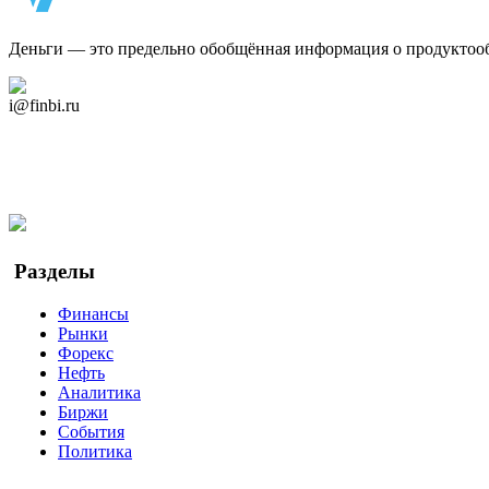
Деньги — это предельно обобщённая информация о продуктоо
Дзен Канал
i@finbi.ru
@finbi1
Мы в OK
Facebook
Twitter
YouTube
Google Новости
Разделы
Финансы
Рынки
Форекс
Нефть
Аналитика
Биржи
События
Политика