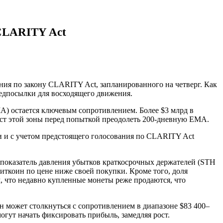
 CLARITY Act
ания по закону CLARITY Act, запланированного на четверг. Как
редпосылки для восходящего движения.
MA) остается ключевым сопротивлением. Более $3 млрд в
ест этой зоны перед попыткой преодолеть 200-дневную EMA.
и и с учетом предстоящего голосования по CLARITY Act
показатель давления убытков краткосрочных держателей (STH
биткоин по цене ниже своей покупки. Кроме того, доля
, что недавно купленные монеты реже продаются, что
н может столкнуться с сопротивлением в диапазоне $83 400–
могут начать фиксировать прибыль, замедляя рост.