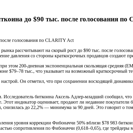
ткоина до $90 тыс. после голосования по
и рынка рассчитывают на скорый рост до $90 тыс. после голосов
ление давления со стороны краткосрочных продавцов создают п
 при этом 200-дневная экспоненциальная скользящая средняя (E
оне $79–78 тыс., что указывает на возможный краткосрочный т
 настрой. Он отметил, что при сохранении восходящей динамик
. Исследователь биткоина Аксель Адлер-младший сообщил, что 
вне. Этот индикатор оценивает, продают ли недавние покупатели 
снизилась до 22,2% — минимума за 90 дней. Это говорит о том
овления уровня коррекции Фибоначчи 50% вблизи $78 983 биткои
бластью сопротивления по Фибоначчи (0,618–0,65), где трейдеры 