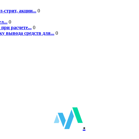
-стрит, акции...
0
л...
0
при расчете...
0
у вывода средств для...
0
.