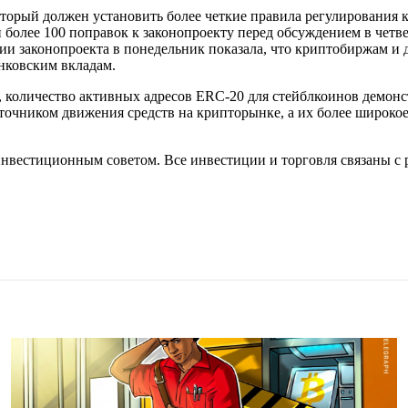
рый должен установить более четкие правила регулирования к
 более 100 поправок к законопроекту перед обсуждением в четв
сии законопроекта в понедельник показала, что криптобиржам и
нковским вкладам.
, количество активных адресов ERC-20 для стейблкоинов демон
очником движения средств на крипторынке, а их более широкое
инвестиционным советом. Все инвестиции и торговля связаны с 