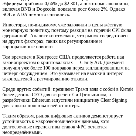
Эфириум прибавил 0,66% до $2 301, а некоторые альткоины,
включая BNB и Dogecoin, показали рост более 2%. Однако
SOL и ADA немного снизились.
Инвесторы, по-видимому, уже заложили в цены жёсткую
монетарную политику, поэтому реакция на горячий CPI была
сдержанной. Аналитики отмечают, что рынок сосредоточен
на других факторах, таких как регулирование и
корпоративные новости.
Тем временем в Конгрессе США продолжается работа над
законопроектом о криптовалютах — Clarity Act. Документ
получил уже более 100 поправок перед запланированным на
четверг обсуждением. Это указывает на высокий интерес
законодателей к регулированию отрасли.
Среди других событий: президент Трамп взял с собой в Китай
более десятка CEO для встречи с Си Цзиньпином, а
разработчики Ethereum запустили инициативу Clear Signing
для защиты пользователей от потерь.
Таким образом, рынок цифровых активов демонстрирует
устойчивость к макроэкономическим данным, хотя
долгосрочные перспективы ставок ФРС остаются
неопределёнными.