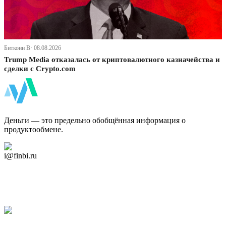
Биткоин В· 08.08.2026
Trump Media отказалась от криптовалютного казначейства и
сделки с Crypto.com
ФинБи
Деньги — это предельно обобщённая информация о
продуктообмене.
Дзен Канал
i@finbi.ru
@finbi1
Мы в OK
Facebook
Twitter
YouTube
Google Новости