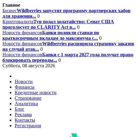
Главное
Бизнес
Wildberries запустит программу партнерских хабов
для хранения...
0
Криптовалюта
Тун подал ходатайство: Сенат США
проголосует по CLARITY Act в...
0
Новости финансов
Банки подняли ставки по
краткосрочным вкладам до максимума с...
0
Новости финансов
Wildberries расширила страховку заказов
на случай атак...
0
Новости финансов
Банки с 1 марта 2027 года получат право
блокировать переводы...
0
Суббота, 08 августа 2026
Новости
Финансы
Кредитные новости
Страхование
Аналитика
Блог
Реклама
Контакты
Регистрация