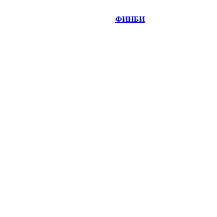
©
Copyright 2014-2026 Портал "
ФИНБИ
.РУ"
- новости
финансовых рынков.