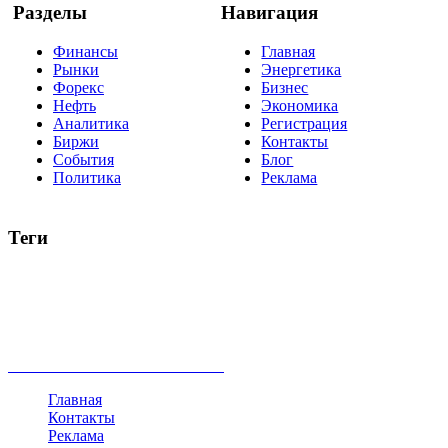
Разделы
Навигация
Финансы
Главная
Рынки
Энергетика
Форекс
Бизнес
Нефть
Экономика
Аналитика
Регистрация
Биржи
Контакты
События
Блог
Политика
Реклама
Теги
акции
биткоин
USD
рубль
крипторубль
кредит
ипотека
нефть
банки
прогнозы
рынки
brent
актив
недвижимость
ммвб
ПИФ
курс
евро
котировки
инвестиции
золото
доллар
биржа
индексы
сделка
криптовалюта
памп
брокер
все теги
Главная
Контакты
Реклама