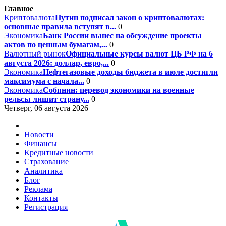
Главное
Криптовалюта
Путин подписал закон о криптовалютах:
основные правила вступят в...
0
Экономика
Банк России вынес на обсуждение проекты
актов по ценным бумагам,...
0
Валютный рынок
Официальные курсы валют ЦБ РФ на 6
августа 2026: доллар, евро,...
0
Экономика
Нефтегазовые доходы бюджета в июле достигли
максимума с начала...
0
Экономика
Собянин: перевод экономики на военные
рельсы лишит страну...
0
Четверг, 06 августа 2026
Новости
Финансы
Кредитные новости
Страхование
Аналитика
Блог
Реклама
Контакты
Регистрация