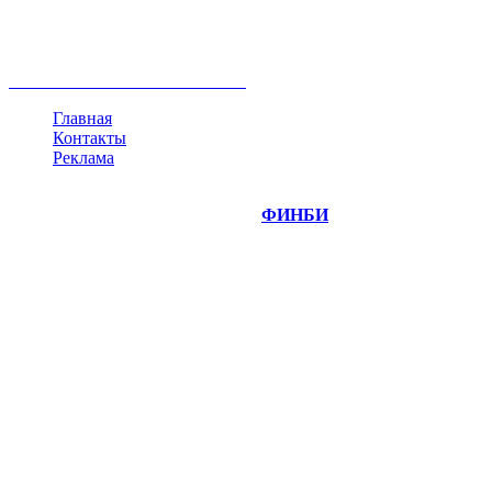
ипотека
нефть
банки
прогнозы
рынки
brent
актив
недвижимость
ммвб
ПИФ
курс
евро
котировки
инвестиции
золото
доллар
биржа
индексы
сделка
криптовалюта
памп
брокер
все теги
Главная
Контакты
Реклама
©
Copyright 2014-2026 Портал "
ФИНБИ
.РУ"
- новости
финансовых рынков.