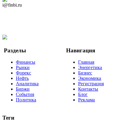
i@finbi.ru
@finbi1
Мы в OK
Facebook
Twitter
YouTube
Google Новости
Разделы
Навигация
Финансы
Главная
Рынки
Энергетика
Форекс
Бизнес
Нефть
Экономика
Аналитика
Регистрация
Биржи
Контакты
События
Блог
Политика
Реклама
Теги
акции
биткоин
USD
рубль
крипторубль
кредит