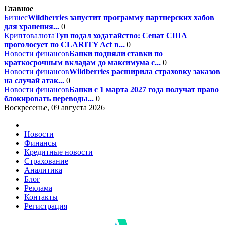
Главное
Бизнес
Wildberries запустит программу партнерских хабов
для хранения...
0
Криптовалюта
Тун подал ходатайство: Сенат США
проголосует по CLARITY Act в...
0
Новости финансов
Банки подняли ставки по
краткосрочным вкладам до максимума с...
0
Новости финансов
Wildberries расширила страховку заказов
на случай атак...
0
Новости финансов
Банки с 1 марта 2027 года получат право
блокировать переводы...
0
Воскресенье, 09 августа 2026
Новости
Финансы
Кредитные новости
Страхование
Аналитика
Блог
Реклама
Контакты
Регистрация