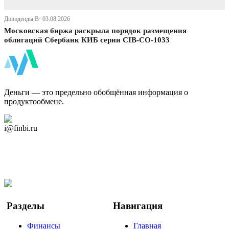
Дивиденды В· 03.08.2026
Московская биржа раскрыла порядок размещения
облигаций Сбербанк КИБ серии CIB-СО-1033
ФинБи
Деньги — это предельно обобщённая информация о
продуктообмене.
Дзен Канал
i@finbi.ru
@finbi1
Мы в OK
Facebook
Twitter
YouTube
Google Новости
Разделы
Навигация
Финансы
Главная