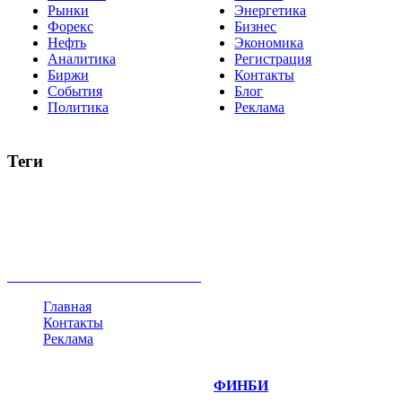
Рынки
Энергетика
Форекс
Бизнес
Нефть
Экономика
Аналитика
Регистрация
Биржи
Контакты
События
Блог
Политика
Реклама
Теги
акции
биткоин
USD
рубль
крипторубль
кредит
ипотека
нефть
банки
прогнозы
рынки
brent
актив
недвижимость
ммвб
ПИФ
курс
евро
котировки
инвестиции
золото
доллар
биржа
индексы
сделка
криптовалюта
памп
брокер
все теги
Главная
Контакты
Реклама
©
Copyright 2014-2026 Портал "
ФИНБИ
.РУ"
- новости
финансовых рынков.