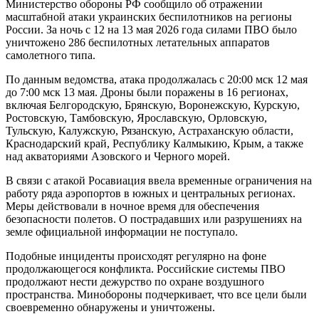
Министерство обороны РФ сообщило об отражении
масштабной атаки украинских беспилотников на регионы
России. За ночь с 12 на 13 мая 2026 года силами ПВО было
уничтожено 286 беспилотных летательных аппаратов
самолетного типа.
По данным ведомства, атака продолжалась с 20:00 мск 12 мая
до 7:00 мск 13 мая. Дроны были поражены в 16 регионах,
включая Белгородскую, Брянскую, Воронежскую, Курскую,
Ростовскую, Тамбовскую, Ярославскую, Орловскую,
Тульскую, Калужскую, Рязанскую, Астраханскую области,
Краснодарский край, Республику Калмыкию, Крым, а также
над акваториями Азовского и Черного морей.
В связи с атакой Росавиация ввела временные ограничения на
работу ряда аэропортов в южных и центральных регионах.
Меры действовали в ночное время для обеспечения
безопасности полетов. О пострадавших или разрушениях на
земле официальной информации не поступало.
Подобные инциденты происходят регулярно на фоне
продолжающегося конфликта. Российские системы ПВО
продолжают нести дежурство по охране воздушного
пространства. Минобороны подчеркивает, что все цели были
своевременно обнаружены и уничтожены.