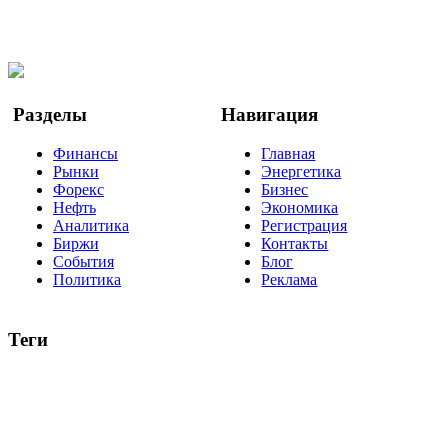
Facebook
Twitter
YouTube
Google Новости
Разделы
Навигация
Финансы
Главная
Рынки
Энергетика
Форекс
Бизнес
Нефть
Экономика
Аналитика
Регистрация
Биржи
Контакты
События
Блог
Политика
Реклама
Теги
акции
биткоин
USD
рубль
крипторубль
кредит
ипотека
нефть
банки
прогнозы
рынки
brent
актив
недвижимость
ммвб
ПИФ
курс
евро
котировки
инвестиции
золото
доллар
биржа
индексы
сделка