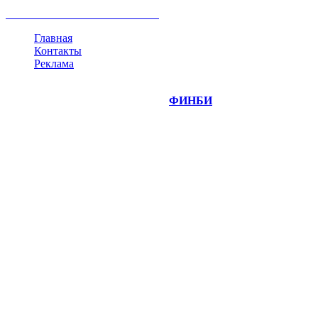
криптовалюта
памп
брокер
все теги
Главная
Контакты
Реклама
©
Copyright 2014-2026 Портал "
ФИНБИ
.РУ"
- новости
финансовых рынков.