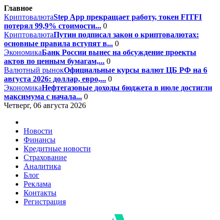
Главное
Криптовалюта
Step App прекращает работу, токен FITFI
потерял 99,9% стоимости...
0
Криптовалюта
Путин подписал закон о криптовалютах:
основные правила вступят в...
0
Экономика
Банк России вынес на обсуждение проекты
актов по ценным бумагам,...
0
Валютный рынок
Официальные курсы валют ЦБ РФ на 6
августа 2026: доллар, евро,...
0
Экономика
Нефтегазовые доходы бюджета в июле достигли
максимума с начала...
0
Четверг, 06 августа 2026
Новости
Финансы
Кредитные новости
Страхование
Аналитика
Блог
Реклама
Контакты
Регистрация