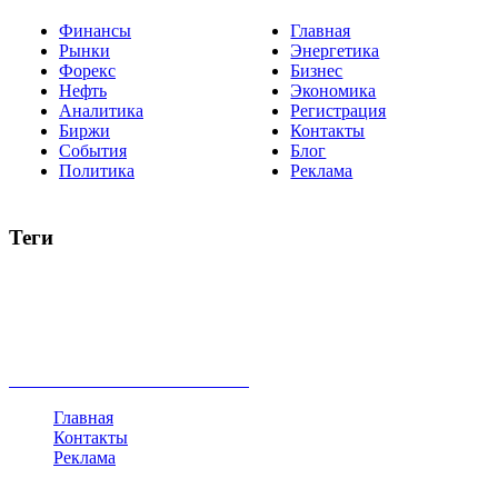
Финансы
Главная
Рынки
Энергетика
Форекс
Бизнес
Нефть
Экономика
Аналитика
Регистрация
Биржи
Контакты
События
Блог
Политика
Реклама
Теги
акции
биткоин
USD
рубль
крипторубль
кредит
ипотека
нефть
банки
прогнозы
рынки
brent
актив
недвижимость
ммвб
ПИФ
курс
евро
котировки
инвестиции
золото
доллар
биржа
индексы
сделка
криптовалюта
памп
брокер
все теги
Главная
Контакты
Реклама