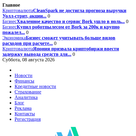
Главное
Криптовалюта
CleanSpark не достигла прогноза выручки
Уолл-стрит, акции...
0
Бизнес
Хваленное качество и сервис Bork ушло в ноль...
0
Бизнес
Купил роботпылесом от Bork за 200к и крупно
пожалел...
0
Экономика
Бизнес сможет учитывать больше видов
расходов при расчете...
0
Криптовалюта
Япония призвала криптобиржи ввести
задержку вывода средств для...
0
Суббота, 08 августа 2026
Новости
Финансы
Кредитные новости
Страхование
Аналитика
Блог
Реклама
Контакты
Регистрация