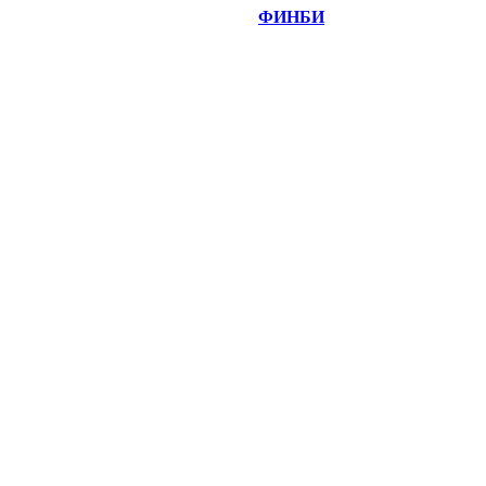
©
Copyright 2014-2026 Портал "
ФИНБИ
.РУ"
- новости
финансовых рынков.