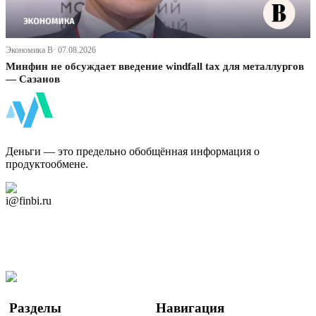
Экономика В· 07.08.2026
Минфин не обсуждает введение windfall tax для металлургов
— Сазанов
ФинБи
Деньги — это предельно обобщённая информация о
продуктообмене.
Дзен Канал
i@finbi.ru
@finbi1
Мы в OK
Facebook
Twitter
YouTube
Google Новости
Разделы
Навигация