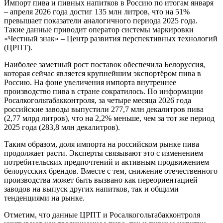
Импорт пива и пивных напитков в Россию по итогам января
– апреля 2026 года достиг 135 млн литров, что на 51%
превышает показатели аналогичного периода 2025 года.
Такие данные приводит оператор системы маркировки
«Честный знак» – Центр развития перспективных технологий
(ЦРПТ).
Наиболее заметный рост поставок обеспечила Белоруссия,
которая сейчас является крупнейшим экспортёром пива в
Россию. На фоне увеличения импорта внутреннее
производство пива в стране сократилось. По информации
Росалкогольтабакконтроля, за четыре месяца 2026 года
российские заводы выпустили 277,7 млн декалитров пива
(2,77 млрд литров), что на 2,2% меньше, чем за тот же период
2025 года (283,8 млн декалитров).
Таким образом, доля импорта на российском рынке пива
продолжает расти. Эксперты связывают это с изменением
потребительских предпочтений и активным продвижением
белорусских брендов. Вместе с тем, снижение отечественного
производства может быть вызвано как переориентацией
заводов на выпуск других напитков, так и общими
тенденциями на рынке.
Отметим, что данные ЦРПТ и Росалкогольтабакконтроля