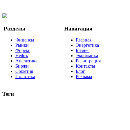
Facebook
Twitter
YouTube
Google Новости
Разделы
Навигация
Финансы
Главная
Рынки
Энергетика
Форекс
Бизнес
Нефть
Экономика
Аналитика
Регистрация
Биржи
Контакты
События
Блог
Политика
Реклама
Теги
акции
биткоин
USD
рубль
крипторубль
кредит
ипотека
нефть
банки
прогнозы
рынки
brent
актив
недвижимость
ммвб
ПИФ
курс
евро
котировки
инвестиции
золото
доллар
биржа
индексы
сделка
криптовалюта
памп
брокер