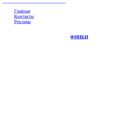
все теги
Главная
Контакты
Реклама
©
Copyright 2014-2026 Портал "
ФИНБИ
.РУ"
- новости
финансовых рынков.