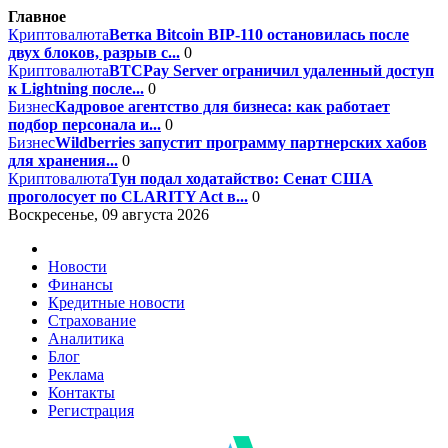
Главное
Криптовалюта
Ветка Bitcoin BIP-110 остановилась после
двух блоков, разрыв с...
0
Криптовалюта
BTCPay Server ограничил удаленный доступ
к Lightning после...
0
Бизнес
Кадровое агентство для бизнеса: как работает
подбор персонала и...
0
Бизнес
Wildberries запустит программу партнерских хабов
для хранения...
0
Криптовалюта
Тун подал ходатайство: Сенат США
проголосует по CLARITY Act в...
0
Воскресенье, 09 августа 2026
Новости
Финансы
Кредитные новости
Страхование
Аналитика
Блог
Реклама
Контакты
Регистрация