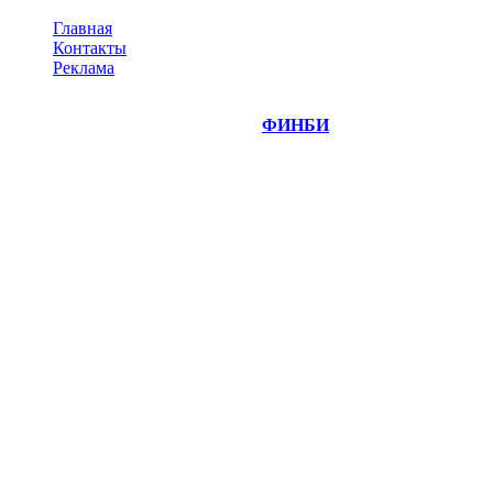
Главная
Контакты
Реклама
©
Copyright 2014-2026 Портал "
ФИНБИ
.РУ"
- новости
финансовых рынков.