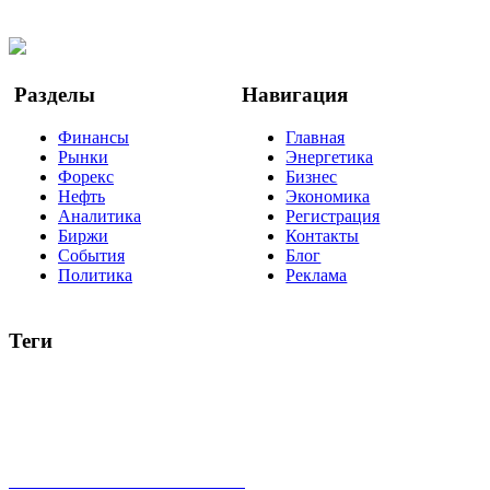
Twitter
YouTube
Google Новости
Разделы
Навигация
Финансы
Главная
Рынки
Энергетика
Форекс
Бизнес
Нефть
Экономика
Аналитика
Регистрация
Биржи
Контакты
События
Блог
Политика
Реклама
Теги
акции
биткоин
USD
рубль
крипторубль
кредит
ипотека
нефть
банки
прогнозы
рынки
brent
актив
недвижимость
ммвб
ПИФ
курс
евро
котировки
инвестиции
золото
доллар
биржа
индексы
сделка
криптовалюта
памп
брокер
все теги