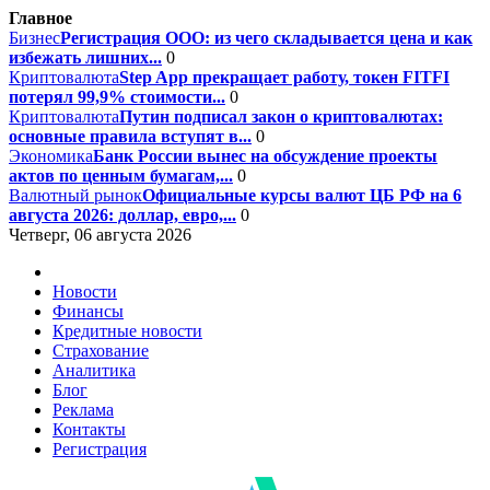
Главное
Бизнес
Регистрация ООО: из чего складывается цена и как
избежать лишних...
0
Криптовалюта
Step App прекращает работу, токен FITFI
потерял 99,9% стоимости...
0
Криптовалюта
Путин подписал закон о криптовалютах:
основные правила вступят в...
0
Экономика
Банк России вынес на обсуждение проекты
актов по ценным бумагам,...
0
Валютный рынок
Официальные курсы валют ЦБ РФ на 6
августа 2026: доллар, евро,...
0
Четверг, 06 августа 2026
Новости
Финансы
Кредитные новости
Страхование
Аналитика
Блог
Реклама
Контакты
Регистрация