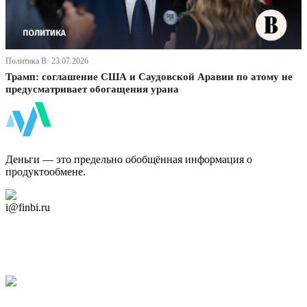
Политика В· 23.07.2026
Трамп: соглашение США и Саудовской Аравии по атому не
предусматривает обогащения урана
ФинБи
Деньги — это предельно обобщённая информация о
продуктообмене.
Дзен Канал
i@finbi.ru
@finbi1
Мы в OK
Facebook
Twitter
YouTube
Google Новости