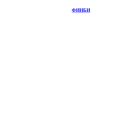
©
Copyright 2014-2026 Портал "
ФИНБИ
.РУ"
- новости
финансовых рынков.