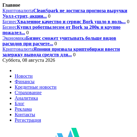
Главное
Криптовалюта
CleanSpark не достигла прогноза выручки
Уолл-стрит, акции...
0
Бизнес
Хваленное качество и сервис Bork ушло в ноль...
0
Бизнес
Купил роботпылесом от Bork за 200к и крупно
пожалел...
0
Экономика
Бизнес сможет учитывать больше видов
расходов при расчете...
0
Криптовалюта
Япония призвала криптобиржи ввести
задержку вывода средств для...
0
Суббота, 08 августа 2026
Новости
Финансы
Кредитные новости
Страхование
Аналитика
Блог
Реклама
Контакты
Регистрация