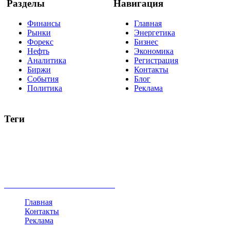
Разделы
Навигация
Финансы
Главная
Рынки
Энергетика
Форекс
Бизнес
Нефть
Экономика
Аналитика
Регистрация
Биржи
Контакты
События
Блог
Политика
Реклама
Теги
акции
биткоин
USD
рубль
крипторубль
кредит
ипотека
нефть
банки
прогнозы
рынки
brent
актив
недвижимость
ммвб
ПИФ
курс
евро
котировки
инвестиции
золото
доллар
биржа
индексы
сделка
криптовалюта
памп
брокер
все теги
Главная
Контакты
Реклама